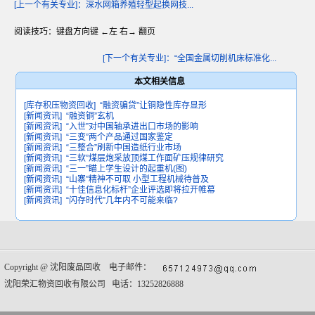
[上一个有关专业]：深水网箱养殖轻型起换网技...
阅读技巧：键盘方向键 ←左 右→ 翻页
[下一个有关专业]：“全国金属切削机床标准化...
本文相关信息
[库存积压物资回收]
“融资骗贷”让铜隐性库存显形
[新闻资讯]
“融资铜”玄机
[新闻资讯]
“入世”对中国轴承进出口市场的影响
[新闻资讯]
“三变”两个产品通过国家鉴定
[新闻资讯]
“三整合”刷新中国造纸行业市场
[新闻资讯]
“三软”煤层炮采放顶煤工作面矿压规律研究
[新闻资讯]
“三一”瞄上学生设计的起重机(图)
[新闻资讯]
“山寨”精神不可取 小型工程机械待普及
[新闻资讯]
“十佳信息化标杆”企业评选即将拉开帷幕
[新闻资讯]
“闪存时代”几年内不可能来临?
Copyright @
沈阳废品回收
电子邮件：
沈阳荣汇物资回收有限公司 电话：13252826888