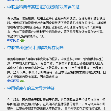
中联重科两年高压 振兴规划解决库存问题
春节过后，装备制造、船舶工业等行业振兴规划通过，促使相关机械板块活
跃。但仍然不掩投资者对去年因全球经济下滑导致机械库存的担忧。 机械板
块在板块轮动中能行多远？机械行业各细分子行业的库存如何？ “总体看
来，去年三季度库存对机械行业影响最大，第四季度都在做去库存这件事。
但是今年已经明显好转。”长...
继续阅读
中联重科:振兴计划解决库存问题
根据中银国际去年第四季度发布的报告，中联重科(000157)的销售情况低
迷，存在较大库存压力。 报告中称，中联重科的混凝土机械面临较大压力，
其中泵车由于使用成本较高，下降最快，10月-11月份销量呈现一定程度下
降。12月以来，销量环比略有好转，而且市场反馈的需求信息明显增加，但
相关投资项目没有落实，因此需求意向...
继续阅读
中国铜库存的三大异常特征
今年以来，国内铜市表现持续弱于伦铜，进口铜基本处于持续亏损状态，但
中国铜进口仍处相对高位。在终端消费整体偏弱的背景下，国内铜库存不断
攀升，给铜价中期走势带来很大不确定性。 国内外铜库存走势持续背离。金