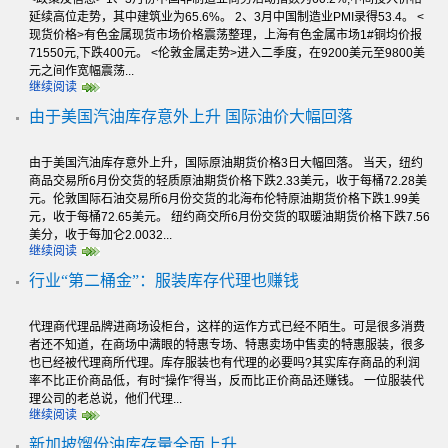
延续高位走势，其中建筑业为65.6%。 2、3月中国制造业PMI录得53.4。 <
现货价格>有色金属现货市场价格震荡整理，上海有色金属市场1#铜均价报
71550元,下跌400元。 <伦敦金属走势>进入二季度，在9200美元至9800美
元之间作宽幅震荡...
继续阅读
由于美国汽油库存意外上升 国际油价大幅回落
由于美国汽油库存意外上升，国际原油期货价格3日大幅回落。 当天，纽约
商品交易所6月份交货的轻质原油期货价格下跌2.33美元，收于每桶72.28美
元。伦敦国际石油交易所6月份交货的北海布伦特原油期货价格下跌1.99美
元，收于每桶72.65美元。 纽约商交所6月份交货的取暖油期货价格下跌7.56
美分，收于每加仑2.0032...
继续阅读
行业“第二桶金”：服装库存代理也赚钱
代理商代理品牌进商场设柜台，这样的运作方式已经不陌生。可是很多消费
者还不知道，在商场中满眼的特惠专场、特惠卖场中售卖的特惠服装，很多
也已经被代理商所代理。库存服装也有代理的必要吗?其实库存商品的利润
率不比正价商品低，有时“操作”得当，反而比正价商品还赚钱。 一位服装代
理公司的老总说，他们代理...
继续阅读
新加坡馏份油库存量全面上升