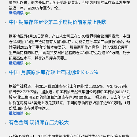
融危机以来，铜内外库存走势开始出现背离，但更为明显的库存背离发生在
最近一年。自2009年至今，伦...
继续阅读
中国铜库存充足令第二季度铜价前景蒙上阴影
据圣地亚哥4月18日消息，产业人士周三在CRU世界铜会议期间表示，中国
仓储和整个铜生产链均握有大量铜库存，可能会在今年第二季推低铜价，预
计要到2012年下半年价格才会复苏。 贸易商和生产商称，计入保税仓库和
生产商持有的库存,上海期货交易所监看的仓库铜库存远超过100万吨，处于
纪录高位水平，耗尽这些库存需要...
继续阅读
中国1月底原油库存较上年同期增长33.5％
据新华社报道，中国1月份原油库存较上年同期增长33.5％，至3,720万吨，
相当于2.727亿桶。 据报道，中国石油天然气集团公司和中国石油(601857,
股吧)化工集团公司的柴油和汽油库存也达纪录高点。 报道称，自去年7月份
油价在每桶145美元上方见顶以来，中国的原油库存增加了近500万吨，1月
份增加的库存总规模达5...
继续阅读
有色金属 现货库存压力较大
<政策及信息> 1、3月份中国非制造业商务活动指数为60.2%,中间投入价格