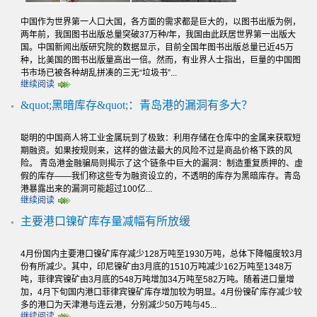
中国作为世界第一人口大国，各方面的需求都是巨大的，以图书出版为例，
两年前，我国图书出版总量突破37万种/年，我国由此跃居世界第一出版大
国。中国新闻出版研究院的数据显示，目前全国年图书出版总量已近45万
种，比美国的图书出版量高出一倍。然而，有业界人士指出，巨量的中国图
书市场已被各种胡乱拼凑的三无“垃圾书”...
继续阅读
&quot;黑暗库存&quot;：青岛港的漏洞有多大？
聪明的中国商人将工业金属玩到了极致：利用存储在仓库中的金属来获取短
期融资。如果按规则来，这样的做法最大的风险不过是商品价格下跌的风
险。 青岛港金融骗局则揭示了这个链条中巨大的漏洞：制造重复质押的、虚
假的库存——我们称这些专为融资设立的，不透明的库存为黑暗库存。青岛
港暴露出来的漏洞可能超过100亿...
继续阅读
主要港口镍矿库存量减幅有所放缓
4月份国内主要港口镍矿库存减少128万吨至1930万吨，总体下降幅度较3月
份有所减少。其中，印尼镍矿由3月底的1510万吨减少162万吨至1348万
吨，菲律宾镍矿由3月底的548万吨增加34万吨至582万吨。随着进口量增
加，4月下旬国内港口菲律宾镍矿库存增加较为明显。4月份镍矿库存减少较
多的港口为天津港与连云港，分别减少50万吨与45...
继续阅读