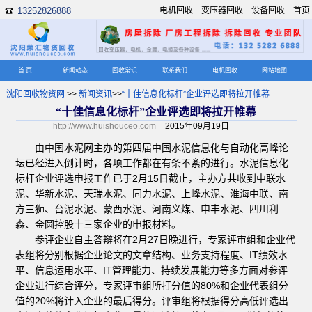
13252826888
电机回收
变压器回收
设备回收
首页
☎
首 页
新闻动态
回收常识
联系我们
电机回收
网站地图
沈阳回收物资网
>>
新闻资讯
>>
“十佳信息化标杆”企业评选即将拉开帷幕
“十佳信息化标杆”企业评选即将拉开帷幕
http://www.huishouceo.com
2015年09月19日
由中国水泥网主办的第四届中国水泥信息化与自动化高峰论
坛已经进入倒计时，各项工作都在有条不紊的进行。水泥信息化
标杆企业评选申报工作已于2月15日截止，主办方共收到中联水
泥、华新水泥、天瑞水泥、同力水泥、上峰水泥、淮海中联、南
方三狮、台泥水泥、蒙西水泥、河南义煤、申丰水泥、四川利
森、金圆控股十三家企业的申报材料。
参评企业自主答辩将在2月27日晚进行，专家评审组和企业代
表组将分别根据企业论文的文章结构、业务支持程度、IT绩效水
平、信息运用水平、IT管理能力、持续发展能力等多方面对参评
企业进行综合评分，专家评审组所打分值的80%和企业代表组分
值的20%将计入企业的最后得分。评审组将根据得分高低评选出