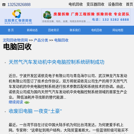
13252826888
电机回收
变压器回收
设备回收
首页
☎
首 页
新闻动态
回收常识
联系我们
电机回收
网站地图
沈阳回收物资网
>>
产品分类
>>
电脑回收
电脑回收
天然气汽车发动机中央电脑控制系统研制成功
近日，宁波开发区诺依克电子有限公司与青岛海尔公司、武汉神龙汽车发动
机有限公司签订了技术合作协议，双方将就诺依克公司生产的用于天然气汽
车发动机的中央电脑控制系统进行技术参数匹配和系统技术的协调。由此，
诺依克公司成为国内天然气汽车发动机中央电脑控制系统领域的首家生产企
业。 降低油耗并寻找新的替代能源...
继续阅读
收废旧电脑 一夜变“土豪”
最近，一台湾节目在讨论中国大陆手机为何比台湾发达，为何更爱手机上
网。专家称："这牵扯到用户结构，大陆贫富差距大，一些蓝领阶级可能买不