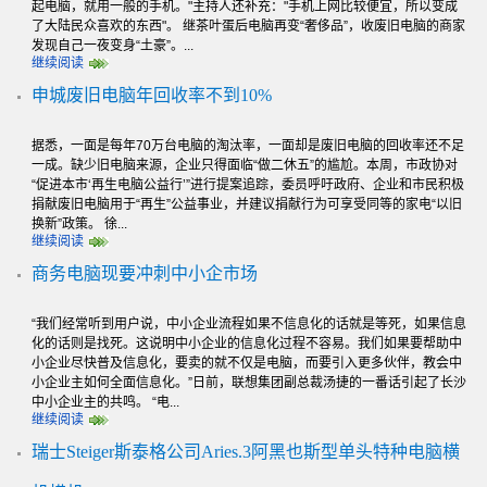
起电脑，就用一般的手机。"主持人还补充："手机上网比较便宜，所以变成
了大陆民众喜欢的东西"。 继茶叶蛋后电脑再变“奢侈品”，收废旧电脑的商家
发现自己一夜变身“土豪”。...
继续阅读
申城废旧电脑年回收率不到10%
据悉，一面是每年70万台电脑的淘汰率，一面却是废旧电脑的回收率还不足
一成。缺少旧电脑来源，企业只得面临“做二休五”的尴尬。本周，市政协对
“促进本市‘再生电脑公益行’”进行提案追踪，委员呼吁政府、企业和市民积极
捐献废旧电脑用于“再生”公益事业，并建议捐献行为可享受同等的家电“以旧
换新”政策。 徐...
继续阅读
商务电脑现要冲刺中小企市场
“我们经常听到用户说，中小企业流程如果不信息化的话就是等死，如果信息
化的话则是找死。这说明中小企业的信息化过程不容易。我们如果要帮助中
小企业尽快普及信息化，要卖的就不仅是电脑，而要引入更多伙伴，教会中
小企业主如何全面信息化。”日前，联想集团副总裁汤捷的一番话引起了长沙
中小企业主的共鸣。 “电...
继续阅读
瑞士Steiger斯泰格公司Aries.3阿黑也斯型单头特种电脑横