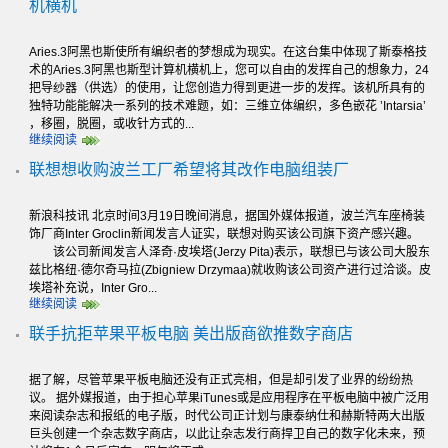
机横机
Aries.3阿黑也斯使所有编织者的梦想成为现实。在这台集中体现了斯泰格技
术的Aries.3阿黑也斯型计算机横机上，您可以自由的发挥自己的想象力，24
把导纱器（供选）的使用，让您创造力得到更进一步的发挥。该机所具有的
独特功能能解决一系列的技术难题，如：三维立体编织，多色嵌花 ’Intarsia’
，移圈，脱圈，或收针方式的...
继续阅读
联想想收购波兰工厂希望将其改作电脑组装厂
新浪科技讯 北京时间3月19日晚间消息，据国外媒体报道，波兰汽车座椅装
饰厂商Inter Groclin新闻发言人证实，联想对购买该公司旗下资产感兴趣。
该公司新闻发言人泽奇·皮埃塔(Jerzy Pita)表示，联想已与该公司大股东
兹比格纽·德尔奇马拉(Zbigniew Drzymaa)就收购该公司资产进行过洽谈。皮
埃塔补充说，Inter Gro...
继续阅读
联手抗拒苹果平板电脑 美出版商欲推数字商店
据了解，尽管苹果平板电脑还没有正式亮相，但是却引发了业界的纷纷热
议。 据外媒报道，由于担心苹果iTunes或是应用程序在平板电脑中被广泛用
来阅读杂志和报纸的电子版，时代公司正计划与康泰纳仕和赫斯特两大出版
巨头创建一个杂志数字商店，以此让杂志发行商捍卫自己的数字化未来，预