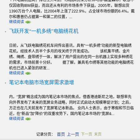
仅因收购IBM获益，而且还从有利的市场条件下获益。2005年，联想出货
1390万台个人电脑，比2004年上涨了222.9%，占全球市场份额的6.4%。戴
尔和惠普仍占据第一和第二的位置，...
继续阅读
飞跃开发“一机多绣”电脑绣花机
日前，从飞跃电脑绣花机车间传出喜讯，具有“一机多绣”功能的新型电脑绣
花机，经技术人员半个多月的攻关终于开发成功。 该机集平绣、金片
绣、绳绣、盘带绣于一体，解决了用户提出的在同一台机器上实现多种绣花
的需求，市场前景十分好。 据了解，兼具毛巾绣等其他功能的电脑绣花
机也已进入紧张的研发...
继续阅读
笔记本电脑市场宽屏需求激增
内，“宽屏”概念成为国内笔记本市场的焦点。借香港迪斯尼之地，联想率先
向外界发布了未来的宽屏业务战略，同时正式启动大规模寒促计划；之后，
方正也在几天前发布了宽屏笔记本新品。 业内人士表示，由于寒假和节日临
近，在“新品”加“降价”的双重攻势下，国内笔记本市场的“宽屏&...
继续阅读
首页
上一页
记录分页：
下一页
末页