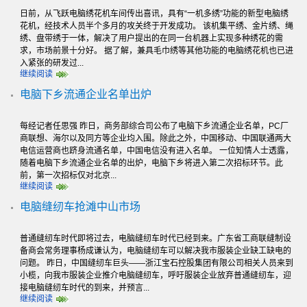
日前，从飞跃电脑绣花机车间传出喜讯，具有“一机多绣”功能的新型电脑绣
花机，经技术人员半个多月的攻关终于开发成功。 该机集平绣、金片绣、绳
绣、盘带绣于一体，解决了用户提出的在同一台机器上实现多种绣花的需
求，市场前景十分好。 据了解，兼具毛巾绣等其他功能的电脑绣花机也已进
入紧张的研发过...
继续阅读
电脑下乡流通企业名单出炉
每经记者任思强 昨日，商务部综合司公布了电脑下乡流通企业名单，PC厂
商联想、海尔以及同方等企业均入围。除此之外，中国移动、中国联通两大
电信运营商也跻身流通名单，中国电信没有进入名单。 一位知情人士透露，
随着电脑下乡流通企业名单的出炉，电脑下乡将进入第二次招标环节。此
前，第一次招标仅对北京...
继续阅读
电脑缝纫车抢滩中山市场
普通缝纫车时代即将过去，电脑缝纫车时代已经到来。广东省工商联缝制设
备商会常务理事杨成谦认为，电脑缝纫车可以解决我市服装企业缺工缺电的
问题。 昨日，中国缝纫车巨头——浙江宝石控股集团有限公司相关人员来到
小榄，向我市服装企业推介电脑缝纫车，呼吁服装企业放弃普通缝纫车，迎
接电脑缝纫车时代的到来，并预言...
继续阅读