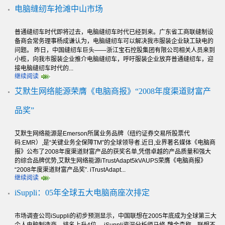
电脑缝纫车抢滩中山市场
普通缝纫车时代即将过去，电脑缝纫车时代已经到来。广东省工商联缝制设
备商会常务理事杨成谦认为，电脑缝纫车可以解决我市服装企业缺工缺电的
问题。 昨日，中国缝纫车巨头——浙江宝石控股集团有限公司相关人员来到
小榄，向我市服装企业推介电脑缝纫车，呼吁服装企业放弃普通缝纫车，迎
接电脑缝纫车时代的...
继续阅读
艾默生网络能源荣膺《电脑商报》“2008年度渠道财富产
品奖”
艾默生网络能源是Emerson所属业务品牌（纽约证券交易所股票代
码:EMR）,是“关键业务全保障TM”的全球领导者.近日,业界著名媒体《电脑商
报》公布了2008年度渠道财富产品的获奖名单,凭借卓越的产品质量和强大
的综合品牌优势,艾默生网络能源iTrustAdapt5kVAUPS荣膺《电脑商报》
“2008年度渠道财富产品奖”. iTrustAdapt...
继续阅读
iSuppli：05年全球五大电脑商座次排定
市场调查公司iSuppli的初步预测显示，中国联想在2005年底成为全球第三大
个人电脑制造商，排名上升4位。 iSuppli资深分析师马修-魏金森称，联想不