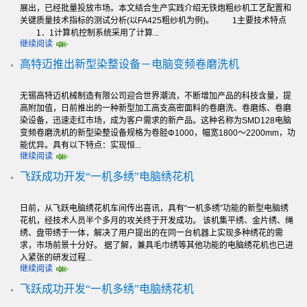
展出，已经批量投放市场。本文结合生产实践介绍无铁炮粗纱机工艺配置和
关键质量技术指标的测试分析(以FA425粗纱机为例)。 1主要技术特点
1．1计算机控制系统采用了计算...
继续阅读
高特迈推出新型染整设备－电脑变频卷磨洗机
无锡高特迈机械制造有限公司迎合世界潮流，不断增加产品的科技含量，提
高附加值，日前推出的一种新型加工高支高密面料的卷磨洗、卷磨炼、卷磨
染设备，迅速走红市场，成为客户需求的新产品。这种名称为SMD128电脑
变频卷磨洗机的新型染整设备规格为卷胫Φ1000，幅宽1800～2200mm，功
能优异。具有以下特点：实现恒...
继续阅读
飞跃成功开发“一机多绣”电脑绣花机
日前，从飞跃电脑绣花机车间传出喜讯，具有“一机多绣”功能的新型电脑绣
花机，经技术人员半个多月的攻关终于开发成功。 该机集平绣、金片绣、绳
绣、盘带绣于一体，解决了用户提出的在同一台机器上实现多种绣花的需
求，市场前景十分好。 据了解，兼具毛巾绣等其他功能的电脑绣花机也已进
入紧张的研发过程...
继续阅读
飞跃成功开发“一机多绣”电脑绣花机