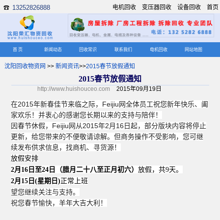
13252826888
电机回收
变压器回收
设备回收
首页
☎
首 页
新闻动态
回收常识
联系我们
电机回收
网站地图
沈阳回收物资网
>>
新闻资讯
>>
2015春节放假通知
2015春节放假通知
http://www.huishouceo.com
2015年09月19日
在2015年新春佳节来临之际，Feijiu网全体员工祝您新年快乐、阖
家欢乐！并衷心的感谢您长期以来的支持与陪伴！
因春节休假，Feijiu网从2015年2月16日起，部分版块内容将停止
更新，给您带来的不便敬请谅解。但商务操作不受影响，您可继
续发布供求信息，找商机、寻货源！
放假安排
2
月
16
日至24
日（腊月二十八至正月初六）
放假，共9
天
。
2
月15
日
(
星期日
)
正常上班
望您继续关注与支持。
祝您春节愉快，羊年大吉大利！