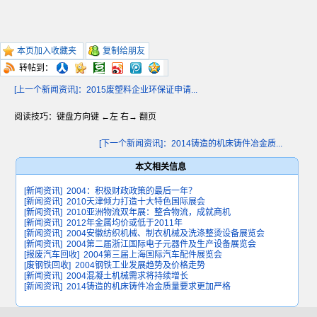
本页加入收藏夹
复制给朋友
转帖到：
[上一个新闻资讯]：2015废塑料企业环保证申请...
阅读技巧：键盘方向键 ←左 右→ 翻页
[下一个新闻资讯]：2014铸造的机床铸件冶金质...
本文相关信息
[新闻资讯]
2004：积极财政政策的最后一年？
[新闻资讯]
2010天津倾力打造十大特色国际展会
[新闻资讯]
2010亚洲物流双年展：整合物流，成就商机
[新闻资讯]
2012年金属均价或低于2011年
[新闻资讯]
2004安徽纺织机械、制衣机械及洗涤整烫设备展览会
[新闻资讯]
2004第二届浙江国际电子元器件及生产设备展览会
[报废汽车回收]
2004第三届上海国际汽车配件展览会
[废钢铁回收]
2004钢铁工业发展趋势及价格走势
[新闻资讯]
2004混凝土机械需求将持续增长
[新闻资讯]
2014铸造的机床铸件冶金质量要求更加严格