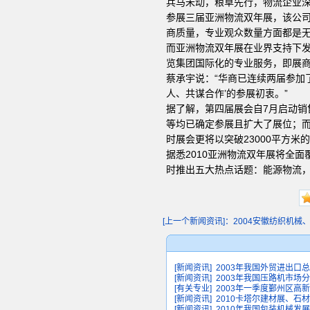
兵马未动，粮草先行，物流企业深
参展三届亚洲物流双年展，该公司
商质量，专业观众数量方面都是无
而亚洲物流双年展在业界支持下发
览集团国际化的专业服务，即展
蔡承宇说：“华商已连续两届参加
人、共谋合作’的参展初衷。”
据了解，第四届展会自7月启动销
等均已确定参展且扩大了展位；
时展会更将以突破23000平方米
据悉2010亚洲物流双年展将全
时推出五大热点话题：能源物流，
[上一个新闻资讯]：2004安徽纺织机械、制
[新闻资讯]
2003年我国外贸进出口总
[新闻资讯]
2003年我国压路机市场
[有关专业]
2003年一季度鄞州区高
[新闻资讯]
2010卡塔尔建材展、石
[新闻资讯]
2010年我国包装机械发