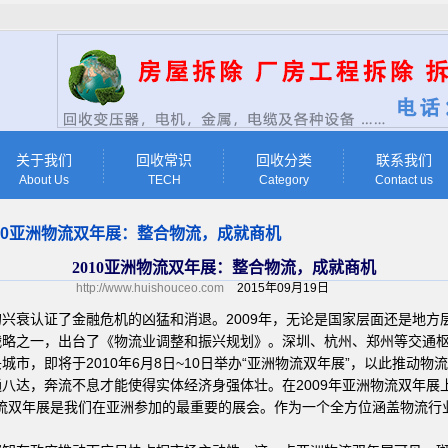
关于我们
回收常识
回收分类
联系我们
About Us
TECH
Category
Contact us
010亚洲物流双年展：整合物流，成就商机
2010亚洲物流双年展：整合物流，成就商机
http://www.huishouceo.com
2015年09月19日
兴衰认证了金融危机的凶猛和消退。2009年，无论是国家层面还是地方
战略之一，出台了《物流业调整和振兴规划》。深圳、杭州、郑州等交通
市，即将于2010年6月8日~10日举办“亚洲物流双年展”，以此推动物
八达，奔流不息才能使得实体经济身强体壮。在2009年亚洲物流双年展
：“亚洲物流双年展是我们在亚洲参加的最重要的展会。作为一个全方位涵盖物