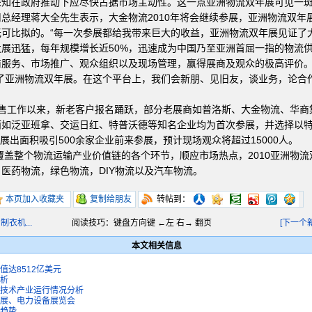
知在政府推动下应尽快占据市场主动性。这一点亚洲物流双年展可见一斑。
总经理蒋大全先生表示，大金物流2010年将会继续参展，亚洲物流双年
可比拟的。“每一次参展都给我带来巨大的收益，亚洲物流双年展见证了
展迅猛，每年规模增长近50%，迅速成为中国乃至亚洲首屈一指的物流
商服务、市场推广、观众组织以及现场管理，赢得展商及观众的极高评价
了亚洲物流双年展。在这个平台上，我们会新朋、见旧友，谈业务，论合
售工作以来，新老客户报名踊跃，部分老展商如普洛斯、大金物流、华商集团、
而如泛亚班拿、交运日红、特普沃德等知名企业均为首次参展，并选择以
的展出面积吸引500余家企业前来参展，预计现场观众将超过15000人。
面覆盖整个物流运输产业价值链的各个环节，顺应市场热点，2010亚洲物
医药物流，绿色物流，DIY物流以及汽车物流。
本页加入收藏夹
复制给朋友
转帖到：
衣机...
阅读技巧：键盘方向键 ←左 右→ 翻页
[下一个
本文相关信息
值达8512亿美元
分析
新技术产业运行情况分析
材展、电力设备展览会
展趋势