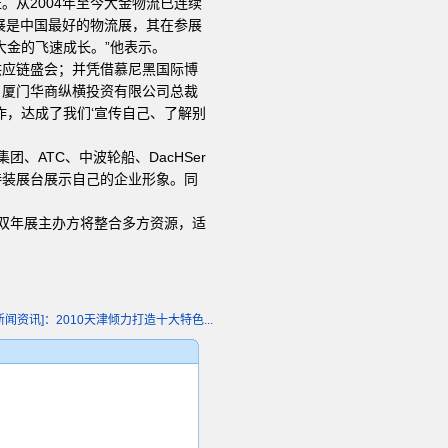
从2004年至今大金物流已连续
展是中国最好的物流展，其在参展
大金的飞速成长。”他表示。
供应链盛会；并凭借慕尼黑国际博
。厦门华商纵横投资有限公司总裁
作，达成了我们‘宣传自己、了解别
ATC、中波轮船、DacHSer
特装展台展示自己的企业形象。同
流双年展主办方将整合多方资源，适
新闻资讯]：2010天津倾力打造十大特色...