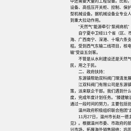
中还需要大量的工程设备。比如
设备、高低压开关柜、控制、保
型机械设备。据机械设备业专业人
到重大拉动作用。
“天然气”能源牵引“泵阀商机”
自宁夏中卫经11个省（区、市
海、广西南宁、深港、十堰六条支
程。受到西气东输二线项目，核电
输”受益五剑客。
不管是从水利建设还是天然气能
民，用之于民。
二、政府扶持：
东源镇帮助双科阀门理清发展
江双科阀门有限公司是东源镇阀
策，派来联企干部。我们遇到什
度，完成年度计划任务。”滕建敏
通过一段时间的努力，主要包括
温州政府积极组织联合抱团“走
11月27日，温州市长赵一德主
见》。根据温州市委、市政府的部
兴市场，拓展海外销售网络；巩