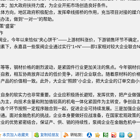
成本；加大政府扶持力度，为企业开拓市场创造良好条件。
方向，地区政府积极配合，发挥牵线搭桥的作用，充当项目对接的媒介
办法，做到“一对一”的帮助。
“盛宴”
作
业，今年以来恰似“夹心饼干”——上游材料涨价，下游销售环节不确定，
素下，永嘉县一些泵阀企业通过实行“1+N”——即1家相对较大企业联合
等，钢材价格的剧烈波动，是紧固件行业更加关注的焦点。今年钢材价格
展自救，相互协商放弃过去的低价竞争，进行企业联合。随着原材料的价
产品的价值相一致。此外，大企业“照顾”小企业，把大企业的订单交由
身的软实力也非常重要。企业应积极扬长避短，发挥优势，把产业做强
品为主，向技术含量和附加值较高的机电一体化紧固件为主转变，争创自
的各个环节按照一定程序融合到一起，促进企业可持续发展。三是加强企
沟通。面对金融危机的挑战，企业本身要做好应战准备，在国家宏观政策
企业的优势紧密结合，保证产、供、销的持续性，泵阀企业在金融危机
本页加入收藏夹
复制给朋友
转帖到：