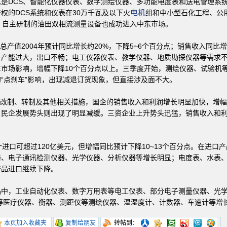
是DCS、智能化仪器仪表、数字测绘仪器、多功能电度表和送电管理系
电机
权的DCS系统和仪表在30万千瓦及以下火
组和中小型石化工程、公
，自主研制的油田双相流测量设备也成功进入中东市场。
值2004年预计同比增长约20%，下降5~6个百分点；销售收入同比增长2
，产能过大，出口不畅；电工仪器仪表、教学仪器、地质勘探仪器等需求不
车市场影响，增幅下降10个百分点以上。三季度开始，测绘仪器、试验机
“点刹车”影响，出现减退订货现象，但直接涉及面不大。
改制、转制及其他相关措施，国企的销售收入和利润增长明显加快，增幅
，民企发展势头则出现了明显减缓。三资企业上升势头迅猛，销售收入和
进口可超过120亿美元，但增幅同比预计下降10~13个百分点。在进口产
器、电子通讯检测仪器、光学仪器、分析仪器等增长明显；电度表、水表
产品进口继续下降。
，工业自动化仪表、数字万用表等电工仪表、部分电子测量仪器、光学
等医疗仪器、衡器、测距仪等测绘仪器、温湿度计、计数器、车速计等增
本页加入收藏夹
复制给朋友
转帖到：