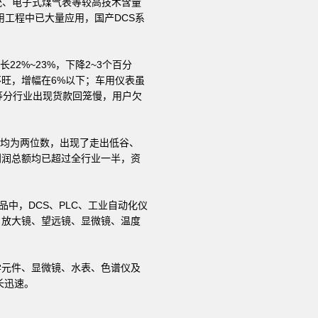
统、电子式煤气表等较高技术含量
用工程中已大量应用，国产DCS系
2%~23%，下降2~3个百分
旺，增幅在6%以下；车用仪表虽
等分行业出现货款回笼慢，用户欠
均为两位数，出现了走出低谷、
利润总额均已超过全行业一半，资
品中，DCS、PLC、工业自动化仪
、放大镜、望远镜、显微镜、温度
元件、显微镜、水表、色谱仪及
长迅速。