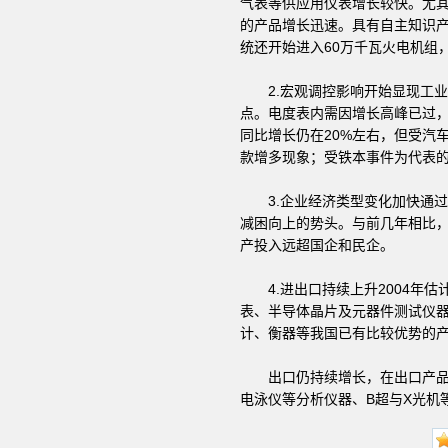
气表等供应用仪表增长较快。尤其
的产品增长迅速。具有自主知识产
统还开始进入60万千瓦火电机组
2.宏观调控影响开始显现工业总产
点。电度表内需因增长高峰已过
同比增长仍在20%左右，但受汽
款增多现象；受铁本事件为代表的
3.企业经济类型变化加快通过
减困向上的势头。与前几年相比
产投入远超国企和民企。
4.进出口持续上升2004年估计
表、半导体晶片及元器件测试仪
计、衡器等我国已有比较优势的
出口仍持续增长，在出口产品中
电泳仪等分析仪器、B超与X光机