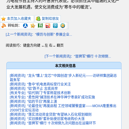
为电视节目主持人的叶惠贤代表说，必须抓住其中蕴涵的文化产
业大发展机遇，使文化消费成为“寒冬中的暖流”。
本页加入收藏夹
复制给朋友
转帖到：
[上一个新闻资讯]：“模仿与创新” 参展企业...
阅读技巧：键盘方向键 ←左 右→ 翻页
[下一个新闻资讯]：“冒牌军”横行 十次倾倒...
本文相关信息
[新闻资讯]
“龙头”镶上“龙芯”“中国创造”步入新纪元——访研祥集团副总
裁朱军
[新闻资讯]
“鲁中”机电类商标受行业关注
[新闻资讯]
“铝”跌不止 言底尚早
[有关专业]
“铝代铜门”专家称是技术创新
[有关专业]
“柔性网”铺顶技术在神华神宁枣泉矿成功实施
[新闻资讯]
“铝的节日”再度上演
[新闻资讯]
“论最佳化”再度启程 工控领域饕餮盛宴——MOXA隆重推出
2009行业论坛活动
[新闻资讯]
“落实流动资金贷款”有望纳入石化规划细则
[新闻资讯]
“买旧换新”套补贴使旧家电收购价大涨
[新闻资讯]
“冒牌军”横行 十次倾倒九次问题出在运输环节