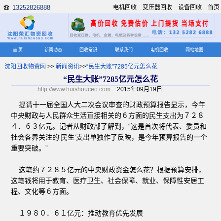
13252826888
电机回收
变压器回收
设备回收
首页
☎
首 页
新闻动态
回收常识
联系我们
电机回收
网站地图
沈阳回收物资网
>>
新闻资讯
>>
“民生大账”7285亿元怎么花
“民生大账”7285亿元怎么花
http://www.huishouceo.com
2015年09月19日
提请十一届全国人大二次会议审查的财政预算报告显示，今年
中央财政与人民群众生活直接相关的６方面的民生支出为７２８
４．６３亿元。记者从财政部了解到，“这是首次将代表、委员和
社会各界关注的‘民生’支出单独作了反映，是今年预算报告的一个
重要突破。”
这笔约７２８５亿元的中央财政资金怎么花？根据预算安排，
这笔钱将用于教育、医疗卫生、社会保障、就业、保障性安居工
程、文化等６方面。
１９８０．６１亿元：推动教育优先发展