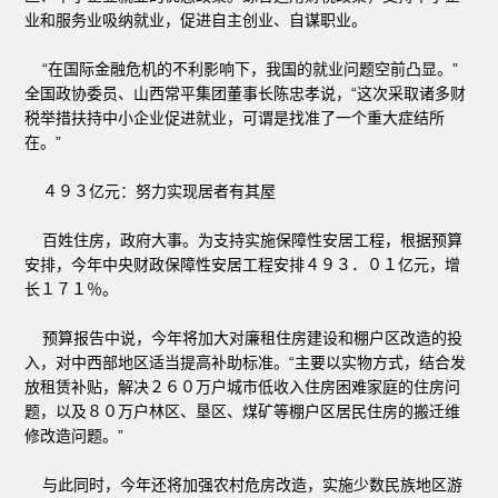
业和服务业吸纳就业，促进自主创业、自谋职业。
“在国际金融危机的不利影响下，我国的就业问题空前凸显。”
全国政协委员、山西常平集团董事长陈忠孝说，“这次采取诸多财
税举措扶持中小企业促进就业，可谓是找准了一个重大症结所
在。”
４９３亿元：努力实现居者有其屋
百姓住房，政府大事。为支持实施保障性安居工程，根据预算
安排，今年中央财政保障性安居工程安排４９３．０１亿元，增
长１７１％。
预算报告中说，今年将加大对廉租住房建设和棚户区改造的投
入，对中西部地区适当提高补助标准。“主要以实物方式，结合发
放租赁补贴，解决２６０万户城市低收入住房困难家庭的住房问
题，以及８０万户林区、垦区、煤矿等棚户区居民住房的搬迁维
修改造问题。”
与此同时，今年还将加强农村危房改造，实施少数民族地区游