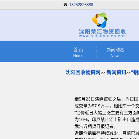
13252826888
☎
首 页
新闻动态
Home
News
沈阳回收物资网
新闻资讯
“
>>
>>
继5月23日演绎疯狂之后，昨日国
成交量为57.9万手，相比前一个交
“铝价近日大幅上涨主要有三方面
为10%，印尼禁止铝土矿出口造
武告诉期货日报记者。
近期伦铝库存持续减少，目前已减