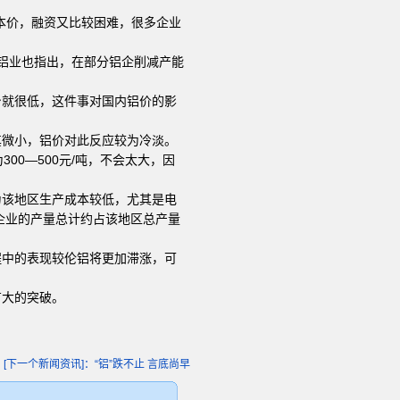
本价，融资又比较困难，很多企业
铝业也指出，在部分铝企削减产能
身就很低，这件事对国内铝价的影
其微小，铝价对此反应较为冷淡。
00—500元/吨，不会太大，因
为该地区生产成本较低，尤其是电
冶炼企业的产量总计约占该地区总产量
程中的表现较伦铝将更加滞涨，可
有大的突破。
[下一个新闻资讯]：“铝”跌不止 言底尚早