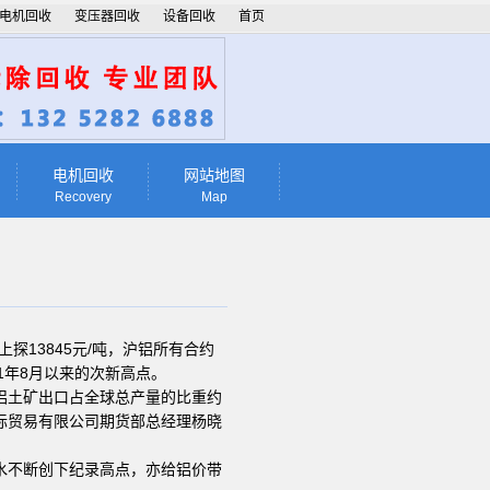
电机回收
变压器回收
设备回收
首页
电机回收
网站地图
Recovery
Map
探13845元/吨，沪铝所有合约
11年8月以来的次新高点。
铝土矿出口占全球总产量的比重约
际贸易有限公司期货部总经理杨晓
水不断创下纪录高点，亦给铝价带