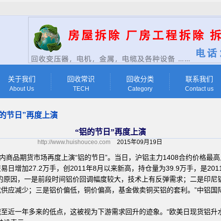
关于我们
回收常识
回收分类
联系我们
About Us
TECH
Category
Contact us
铝的节日”再度上演
“铝的节日”再度上演
http://www.huishouceo.com
2015年09月19日
内商品期货市场再度上演“铝的节日”。当日，沪铝主力1408合约价格最高上
易日增加27.2万手，创2011年8月以来新高，持仓量为39.9万手，是20
的原因，一是前段时间铝价回调幅度较大，技术上有反弹需求；二是印尼
成供应减少；三是铝价偏低，铜价偏高，基金做卖铜买铝的套利。”中铝国
至近一年多来的低点，这被视为下游需求回升的迹象。“欧美日现货铝升