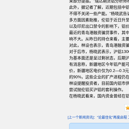
来部分提振。”瑞达期货铝分析师
此外，据记者了解，近期包括中铝
不得不关闭一些产能。”杨晓武告
多方面因素助推，伦铝于近日升
以及印尼出口禁令的影响下，铝价
最近的青岛港融资骗贷事件，其
响不大。从昨日的持仓来看，主
对此，林设也表示，青岛港融资
对于后市，杨晓武表示，沪铝130
为基本面还是呈过剩状态，后期沪铝价
有消息称，新疆地区今年铝产能可
价，新疆地区电价仅为0.2—0.
的90%，这些企业的扩产进程仍
林设提醒投资者，目前国内铝市
尝试抛伦铝买沪铝的套利操作。
在杨晓武看来，国内资金曾经在
[上一个新闻资讯]：“论最佳化”再度启程 工.