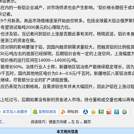
林设表示。
在内的一些铝企业减产，对市场供求也会产生影响。“铝价格长期低于成
诉记者。
至9个月新高，商品市场情绪逐渐开始由空转多。包括全球最大铝企俄罗斯
有望测试每吨2000美元的心理阻力位。
中也涉及铝，当记者问到铝价上涨是否跟此事有关时，杨晓武说，铝价本
要是浙江的资金在做。
骗贷对铜的影响要强于铝，因国内融资铜需求量较大，而融资铝的比例极
00元/吨左右的底部已经探明，后期铝价会有一定的上涨空间，上涨幅度为3
格的运行区间在14000—14500元/吨。
能增长50%。冶炼行业人士称，新疆地区铝冶炼产能继续稳定增长，因
3元/千瓦时，国内其他地区电价为0.4—0.6元/千瓦时。新疆地区八家铝
在继续，尽管部分企业的扩产进程放慢。
供应仍表现为过剩格局，且需求较往年并未大幅回升，因此沪铝在上涨过
铝上吃过亏，后期如果没有新的资金进入市场，持仓量和成交量也难以再
本页加入收藏夹
复制给朋友
转帖到：
..
阅读技巧：键盘方向键 ←左 右→ 翻页
本文相关信息