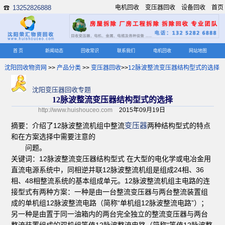
13252826888
电机回收
变压器回收
设备回收
首页
☎
首 页
新闻动态
回收常识
联系我们
电机回收
网站地图
沈阳回收物资网
>>
产品分类
>>
变压器回收
>>
12脉波整流变压器结构型式的选择
沈阳变压器回收专题
12脉波整流变压器结构型式的选择
http://www.huishouceo.com
2015年09月19日
变压器
摘要：介绍了12脉波整流机组中整流
两种结构型式的特点
和在方案选择中需要注意的
问题。
关键词：12脉波整流变压器结构型式 在大型的电化学或电冶金用
直流电源系统中，同相逆并联12脉波整流机组是组成24相、36
相、48相整流系统的基本组成单元。12脉波整流机组主电路的连
接型式有两种方案：一种是由一台整流变压器与两台整流装置组
成的单机组12脉波整流电路（简称“单机组12脉波整流电路”）；
另一种是由置于同一油箱内的两台完全独立的整流变压器与两台
整流装置组成的双机组等值12脉波整流电路（简称“等值12脉波整