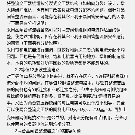
将整流变压器绕组按分裂式变压器结构（如轴向分裂）设计，增
大绕组间阻抗，也有利于改善负载电流分配不均问题。但针对晶
闸管整流器而言，可能存在着其它不利于晶闸管安全运行的因素
（下面另有分析说明）。
采用晶闸管整流器虽然可以对两套阀侧绕组的电流作适当的调
整，使之达到均衡，但存在着其它不利于晶闸管整流器安全运行
的因素（下面另有分析说明）。
采用饱和电抗器进行细调，能较好地解决二者负载电流分配不均
问题。但也是有代价的。饱和电抗器占用的地方、增加的制造成
本、本身的电耗和对功率因数的影响等都是不能忽略的。
2.2等值12脉波整流电路
对于等值12脉波整流电路来讲，就不存在因△、Y连接引起负载电
流分配不均的问题。在等值12脉波整流电路中，尽管其整流变压
器的网侧也有Y形连接和△形连接之分，但由于变压器网侧绕组匝
数比阀侧绕组匝数多得多，将匝数之比做到接近1/是很容易的
事。又因为两台变压器绕组的每匝电势可以设计成不相等，完全
可以使两台整流变压器的阀侧电压U
=U
、△U
=0。再加上
2Y
2△
dio
变压器网侧电抗X1*不是公共的，对电流分配有调节作用，完全可
以使两台的负载电流达到均衡分配。
3两台晶闸管整流器之间的兼容问题