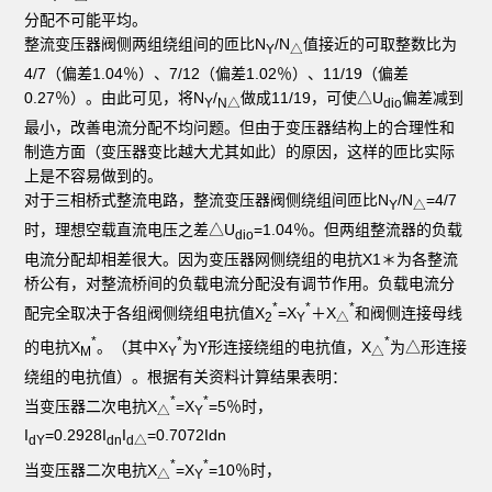
分配不可能平均。
整流变压器阀侧两组绕组间的匝比N
/N
值接近的可取整数比为
Y
△
4/7（偏差1.04％）、7/12（偏差1.02％）、11/19（偏差
0.27％）。由此可见，将N
/
做成11/19，可使△U
偏差减到
Y
N△
dio
最小，改善电流分配不均问题。但由于变压器结构上的合理性和
制造方面（变压器变比越大尤其如此）的原因，这样的匝比实际
上是不容易做到的。
对于三相桥式整流电路，整流变压器阀侧绕组间匝比N
/N
=4/7
Y
△
时，理想空载直流电压之差△U
=1.04％。但两组整流器的负载
dio
电流分配却相差很大。因为变压器网侧绕组的电抗X1＊为各整流
桥公有，对整流桥间的负载电流分配没有调节作用。负载电流分
*
*
*
配完全取决于各组阀侧绕组电抗值X
=X
＋X
和阀侧连接母线
2
Y
△
*
*
*
的电抗X
。（其中X
为Y形连接绕组的电抗值，X
为△形连接
M
Y
△
绕组的电抗值）。根据有关资料计算结果表明：
*
*
当变压器二次电抗X
=X
=5％时，
△
Y
I
=0.2928I
I
=0.7072Idn
dY
dn
d
△
*
*
当变压器二次电抗X
=X
=10％时，
△
Y