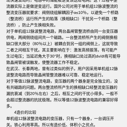
流器实际上是做逆变运行。国外公司对用于单机组12脉波整流的
整流变压器就要求：阀侧绕组解耦因子α≤10％，以避免一个桥路
（整流桥）运行所产生的陷落（换相缺口）干扰另一个桥路（整
流桥），防止产生换相失败。
对于单机组12脉波整流电路，两台晶闸管整流桥由同一台变压器
供电，两阀侧绕组间共一个磁路。一台整流桥所产生的阀侧换相
缺口很大部分（80％以上）被耦合到另一组的阀侧上，这就导致
二者之间相互干扰。其主要影响在于：激发高频振荡，有可能产
生过电压；当延迟角大于30°时，换相缺口处过高的dv/dt有可能导
致晶闸管被误触发，使整流器工作不稳定。
在武汉、长春两地，曾有过类似的例子。用户因采用单机组12脉
波整流电路而导致晶闸管整流器难以可靠、稳定地运行。
对于等值12脉波整流电路，变压器的两个器身是完全独立的，没
有共磁路的问题。两台整流桥所产生的换相缺口经整流变压器的
漏抗衰减（到20％左右）之后，相互之间的干扰小得多。一般不
会超过整流器的抗扰极限。所以等值12脉波整流电路的兼容好得
多。
4造价的比较
单机组12脉波整流电路的变压器，只有一个器身，一台调压开
关。铁心利用率高。所以有造价低、体积小之优点。