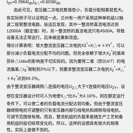
I
=0.3964I
I
=0.6036I
dY
dn
d
△
dn
由此可见，变压器二次电抗数值愈小，负载分配相差就愈大。
有实际例子可以证明这一点。兰州有一用户采用这种单机组12脉
波二极管整流电路，投运后发现，其中一整流桥直流电流达到
12000A（额定值）时，另一整流桥的直流电流只有4500A。导致
设备无法正常运行，后来被迫重新改造。
*
*
理论计算表明：增大整流变压器二次电抗X2
=X△＊＋XY
，可以
*
部分减小负载电流分配不均的问题。但完全依赖于增大X
的值来
2
弥补△Udio的影响是不切实际的。因为要将二者（匝比4/7）的电
*
*
*
流偏差△I
限制到3％以下，则要求整流变压器二次电抗X
=X
d
2
△
*
＋X
达到69.3％。
Y
由于整流变压器阀侧△连接的电压U
大于Y连接的电压U
，设
2△
2Y
*
想在变压器设计时可人为地使X
*比X
大4.16％，则在额定运行
△
Y
条件下，可以使二者的负载电流分配达到均衡。但由于整流变压
器阀侧电抗可调整的只有变压器内部引线电抗和阀侧母线电抗，
可调节范围很有限。而且，整流机组的负载率是随生产工艺和备
用机组的投切经常变化的。所以，这样的设想具有很大的局限
性，实际上是做不到的。