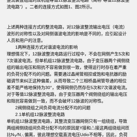
流电路”）。二者的连接方式如图1、图2所示。
上述两种连接方式的整流电路，对12脉波整流输出电压（电流）
波形的对称性以及对网侧谐波电流的影响是不同的，应引起设计
人员和用户的注意。
1两种连接方式对谐波电流的影响
理想情况下，12脉波整流电路运行过程中，不会在网侧产生5次和
7次谐波电流。但单机组12脉波整流电路，由于变压器两个阀侧绕
组的输出电压和阻抗不容易做到很一致，使得运行时存在着严重
的负荷分配不均的问题。需要通过晶闸管相控或饱和电抗器的励
磁调节来纠正这种偏差，从而导致二个三相桥晶闸管导通的相位
差不能严格地保持为30°，使得网侧仍然存在5次和7次谐波电流。
对于等值12脉波整流电路，由于变压器两个阀侧绕组的输出电压
和阻抗容易做到一致，而不会破坏12脉波的对称性。
2阀侧绕组之间负荷电流分配不均的问题
2.1单机组12脉波整流电路
单机组12脉波整流电路，其整流变压器网侧只有一组绕组，导致
两组阀侧绕组间负荷分配不均的原因是Y接和△接这两组绕组间匝
比N
/N
偏离，彼此理想空载直流电压Udio不相等，因此，负荷
Y
△