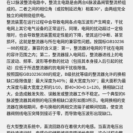
在12脉波整流电路中，整流主电路是由两台6脉波晶闸管整流桥组
成的。二者之间的相位角（或控制延迟角）相差30°，由两组完全
独立的阀侧绕组供电。
整流装置在运行过程中会导致电网各点电压波形产生畸变，干扰
电网上其它电气设备的正常运行。同理，电网的扰动超过一定极
限时，也会导致整流装置规定性能的下降，使其运行中断、甚至
损坏。这就是整流器与所在电网的兼容性问题。按国标GB10236
－88的规定，兼容的含义是：第一，整流器对电网的干扰在电网
的容许范围之内；第二，整流器接入电网后，整流器进线上的电
压波动、频率、波形等参数的扰动（包括其本身接入后引起的扰
动）应低于所选整流器的抗电网干扰极限值。
按照国标GB1023688的规定，B级抗扰等级的整流器允许的换相
缺口极限值是：最大深度为40％；最大宽度为30°；最大面积为最
大深度与最大宽度之积的1/10，即40×30×0.1=120。换相缺口过
大，会造成触发失败、误触发或整流器工作不稳定。一个典型的6
脉波整流器其阀侧的电压换相缺口波形如图3所示。电网换相的变
流器在换相期间，参与换相的两相交流端子被瞬间短路，使变流
器阀侧线电压突降到接近于零，而导致电压波形出现缺口。
在大型整流系统中，直流回路存在着很大的电感。当直流电压出
现快速波动时，电感中的储能被逆变馈送给电网。这个过程中整