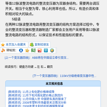
等值12脉波整流电路的整流变压器为双器身结构，需要两台调压
开关。相当于化整为零，铁心利用率也低。所以，有造价高和体
积相对较大的缺点。
5结语
在两种12脉波整流电路用整流变压器的结构方案选择过程中，专
业的整流变压器和整流器制造厂家都会主张用户采用等值12脉波
整流电路的结构形式，以保证技术和性能指标的要求。
本页加入收藏夹
复制给朋友
转帖到：
[上一个变压器回收]：ABB将在中国设立牵引变压...
阅读技巧：键盘方向键 ←左 右→ 翻页
[下一个变压器回收]：110kV分级绝缘变压器中性...
本文相关信息
[新闻资讯]
11月上旬化肥价格继续降
[新闻资讯]
11月下旬河南化肥价格止跌回升
[新闻资讯]
11月中国入世 中国轿车真的狼来了
[新闻资讯]
2008年塑料市场最受关注情况分析
[新闻资讯]
2008年意大利纺织机器销售锐减