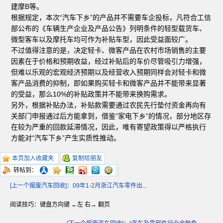
建摩B等。
根据规定，本次“汽车下乡”的产品并不需要车企投标，凡符合工信
部公布的《车辆生产企业及产品公告》列明条件的轻型载货车、
微型客车以及摩托车均可作为补贴车型，因此受益面较广。
不过值得注意的是，决定轻卡、微客产品在农村市场销售的主要
因素在于价格和预期收益，经过补贴后的车价尽管吸引力增强，
但难以乐观的宏观经济预期以及经营收入预期同样会对轻卡和微
客产品消费的抑制，即如果购买轻卡和微客产品并不能带来显著
的受益，那么10%的补贴政策并不能带来换购需求。
另外，根据补贴办法，补贴款需要通过农民先行垫付资金再向有
关部门申报通过后方能拿到，借鉴“家电下乡”的情况，部分地区存
在较为严重的回款延滞情况，因此，唯有寄望政策得以严格执行
方能对“汽车下乡”产生实质性推动。
本页加入收藏夹
复制给朋友
转帖到：
[上一个报废汽车回收]：09年1-2月浙江汽车零件出...
阅读技巧：键盘方向键 ←左 右→ 翻页