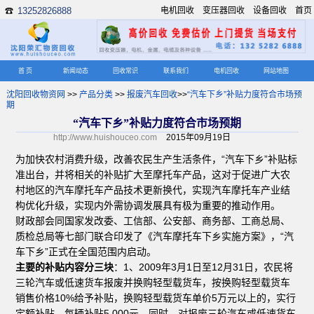
13252826888
电机回收
变压器回收
设备回收
首页
☎
首 页
新闻动态
回收常识
联系我们
电机回收
网站地图
沈阳回收物资网
>>
产品分类
>>
报废汽车回收
>>
“汽车下乡”补贴力度符合市场预
期
“汽车下乡”补贴力度符合市场预期
http://www.huishouceo.com
2015年09月19日
为加快农村消费升级，改善农民生产生活条件，“汽车下乡”补贴标
准出台，并将相关的补贴扩大至摩托车产品，这对于促进广大农
村地区的汽车摩托车产品技术更新换代，实现汽车摩托车产业结
构优化升级，实现内外需协调发展具有极为重要的推动作用。
财政部会同国家发改委、工信部、公安部、商务部、工商总局、
质检总局等七部门联合印发了《汽车摩托车下乡实施方案》，“汽
车下乡”正式在全国范围内启动。
主要的补贴内容分三块
：1、2009年3月1日至12月31日，农民将
三轮汽车或低速货车报废并换购轻型载货车，按换购轻型载货车
销售价格10%给予补贴，换购轻型载货车单价5万元以上的，实行
定额补贴，每辆补贴5,000元。同时，对报废三轮汽车或低速货车