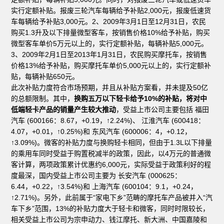
实行定额补贴。报废三轮汽车每辆给予补贴2,000元，报废低速货
车每辆给予补贴3,000元。2、2009年3月1日至12月31日，农民
购买1.3升及以下排量微型客车，按销售价格10%给予补贴，购买
微型客车单价5万元以上的，实行定额补贴，每辆补贴5,000元。
3、2009年2月1日至2013年1月31日，农民购买摩托车，按销售
价格13%给予补贴，购买摩托车单价5,000元以上的，实行定额补
贴，每辆补贴650元。
此次补贴力度符合市场预期，并且从补贴方案看，并未提及50亿
的总额限制。其中，
换购五万以下轻卡给予10%的补贴，将对中
低端轻卡产品的销量产生较大推动
，受益上市公司主要包括 福田
汽车 (600166：8.67，+0.19，↑2.24%)、 江淮汽车 (600418：
4.07，+0.01，↑0.25%)和 东风汽车 (600006：4，+0.12，
↑3.09%)。微客的补贴力度与换购轻卡相同，但由于1.3L以下排量
的乘用车同时受益于购置税减半的政策，因此，以4万元的普通微
客计算，两项政策累计优惠约6,000元，实际受益于政策利好的程
度最深，国内受益上市公司主要为 长安汽车 (000625：
6.44，+0.22，↑3.54%)和 上海汽车 (600104：9.1，+0.24，
↑2.71%)。另外，此前属于“家电下乡”范畴的摩托车产品被并入“汽
车下乡”范围，13%的补贴力度大于轻卡和微客，同时时限较长，
相关受益上市公司为宗申动力、钱江摩托、新大洲、中国嘉陵和