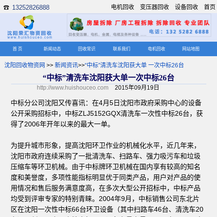
13252826888
电机回收
变压器回收
设备回收
首页
☎
首 页
新闻动态
回收常识
联系我们
电机回收
网站地图
沈阳回收物资网
>>
新闻资讯
>>
“中标”清洗车沈阳获大单 一次中标26台
“中标”清洗车沈阳获大单一次中标26台
http://www.huishouceo.com
2015年09月19日
中标分公司沈阳又传喜讯：在4月5日沈阳市政府采购中心的设备
公开采购招标中，中标ZLJ5152GQX清洗车一次性中标26台，获
得了2006年开年以来的最大一单。
为提升城市形象，提高沈阳环卫作业的机械化水平，近几年来，
沈阳市政府连续采购了一批清洗车、扫路车、强力吸污车和垃圾
压缩车等环卫机械。由于中标牌环卫机械在国内享有较高的知名
度和美誉度，多项性能指标明显优于同类产品，用户对产品的使
用情况和售后服务满意度高，在多次大型公开招标中，中标产品
均受到评审专家的特别青睐。2004年9月，中标销售公司东北片
区在沈阳一次性中标66台环卫设备（其中扫路车46台、清洗车20