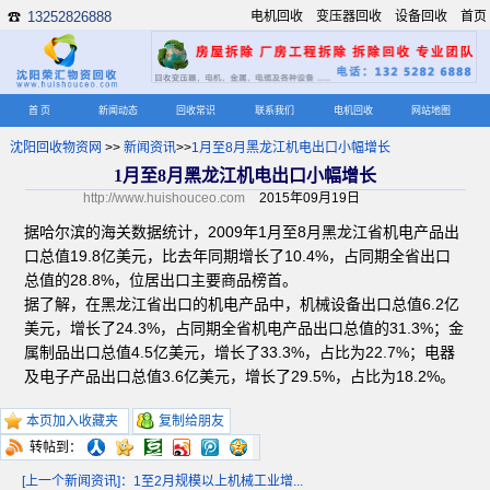
13252826888
电机回收
变压器回收
设备回收
首页
☎
首 页
新闻动态
回收常识
联系我们
电机回收
网站地图
沈阳回收物资网
>>
新闻资讯
>>
1月至8月黑龙江机电出口小幅增长
1月至8月黑龙江机电出口小幅增长
http://www.huishouceo.com
2015年09月19日
据哈尔滨的海关数据统计，2009年1月至8月黑龙江省机电产品出
口总值19.8亿美元，比去年同期增长了10.4%，占同期全省出口
总值的28.8%，位居出口主要商品榜首。
据了解，在黑龙江省出口的机电产品中，机械设备出口总值6.2亿
美元，增长了24.3%，占同期全省机电产品出口总值的31.3%；金
属制品出口总值4.5亿美元，增长了33.3%，占比为22.7%；电器
及电子产品出口总值3.6亿美元，增长了29.5%，占比为18.2%。
本页加入收藏夹
复制给朋友
转帖到：
[上一个新闻资讯]：1至2月规模以上机械工业增...