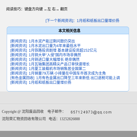
阅读技巧：键盘方向键 ←左 右→ 翻页
[下一个新闻资讯]：1月纸和纸板出口量增价扬
本文相关信息
[新闻资讯]
1月水泥产能过剩问题仍突出
[新闻资讯]
1月水泥出口量为4年来最低水平
[新闻资讯]
1月铁路投资剧增 基本建设投资超152亿元
[新闻资讯]
1月铜大举“入侵”国内市场非偶然
[新闻资讯]
1月铜进口量大幅增长 绝非偶然
[新闻资讯]
1月瓦轴集团高精尖产品订单快速增长
[新闻资讯]
1月厦工装载机市场销售居全国第二
[新闻资讯]
1月销量79万辆 小排量在中国车市首次成为主角
[有色金属回收]
1月有色金属出口降至三年来新低 出口退税可能上调
[新闻资讯]
1月纸和纸板出口量增价扬
Copyright @
沈阳废品回收
电子邮件：
沈阳荣汇物资回收有限公司 电话：13252826888