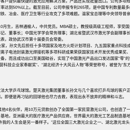
为客户提供最快捷的激光应用解决方案，产品还实现批量出口。公司多项
率达到50%以上。截至目前，公司申报专利265项，是中国专利数量最
钢铁、冶金、医疗卫生等行业攻克了多项难题。温家宝总理等中央领导曾
10月生，吉林通榆人，中共党员。MBA硕士，教授级高级工程师，享受
书记、董事长；中国光学学会常务理事；湖北省暨武汉市激光学会副理事
代表，政协武汉市第十届委员会常委。
家，孙文先后担任十多项国家及地方火炬计划项目、九五国家重点科技
锂离子电池封装激光焊接机等多项科研成果荣获国家技术开发优秀成果奖
备，而且成功出口至美国硅谷，实现了中国激光产品出口发达国家“零”的
营科技企业家奉献奖”、“湖北经济十大风云人物”等荣誉称号，被誉为“东
政法大学乒乓球馆。楚天激光集团董事长孙文与几个喜欢打乒乓球的客户
弱。即便是再刁钻的回球他也尽力去救，表现出永不放弃的精神和斗志。
他4名伙伴，用10万元贷款创办了全国第一家民营激光公司，也创造了
基地，亚洲最大的医疗激光产品供应商，世界最大的激光工艺品制造基地。
或许我的人生会是另一番样子。”这位全国三大激光企业之一、湖北激光龙