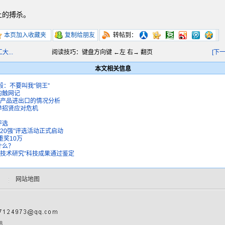
上的搏杀。
本页加入收藏夹
复制给朋友
转帖到：
...
阅读技巧：键盘方向键 ←左 右→ 翻页
[下
本文相关信息
毅：不要叫我“铜王”
的触网记
铁产品进出口的情况分析
举招贤应对危机
评选
P20强”评选活动正式启动
重奖10万
什么？
造技术研究”科技成果通过鉴定
网站地图
88