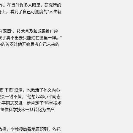
工作。在当时许多人眼里，研究所的
身上，看到了自己可测度的“人生轨
在深闺”，技术普及和成果推广应
果子卖不出去只能烂在筐里一样。”
心的苦闷让他开始思考自己未来的
波“下海”浪潮，也激活了孙文内心
识会一钱不值。”他想起邓小平同志
，小平同志又进一步肯定了“科学技术
他坚信科学技术一旦转化为生产
教授，李教授敏锐地意识到，依托