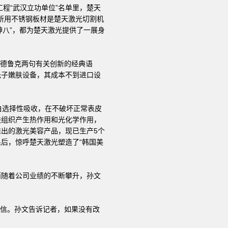
工程“武汉立功单位”名单里，楚天
舱所用不锈钢板材是楚天激光切割机
“神八”，都为楚天激光提供了一展身
父德鲁克两句有关创新的经典语
光子嫩肤设备，其成本不到进口设
白选择性吸收，在不破坏正常表皮
肤组织产生热作用和光化学作用，
出的激光美容产品，现已生产5个
后，惊呼楚天激光塑造了“韩国美
而随着公司业绩的不断攀升，孙文
自信。孙文告诉记者，如果没有改