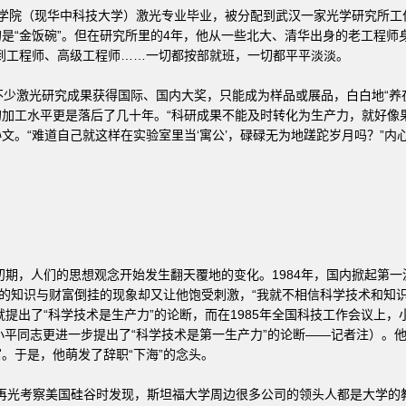
工学院（现华中科技大学）激光专业毕业，被分配到武汉一家光学研究所
是“金饭碗”。但在研究所里的4年，他从一些北大、清华出身的老工程师
到工程师、高级工程师……一切都按部就班，一切都平平淡淡。
少激光研究成果获得国际、国内大奖，只能成为样品或展品，白白地“养
加工水平更是落后了几十年。“科研成果不能及时转化为生产力，就好像
文。“难道自己就这样在实验室里当‘寓公’，碌碌无为地蹉跎岁月吗？”内
期，人们的思想观念开始发生翻天覆地的变化。1984年，国内掀起第一
在的知识与财富倒挂的现象却又让他饱受刺激，“我就不相信科学技术和知
就提出了“科学技术是生产力”的论断，而在1985年全国科技工作会议上
月，小平同志更进一步提出了“科学技术是第一生产力”的论断——记者注）。
。于是，他萌发了辞职“下海”的念头。
李再光考察美国硅谷时发现，斯坦福大学周边很多公司的领头人都是大学的