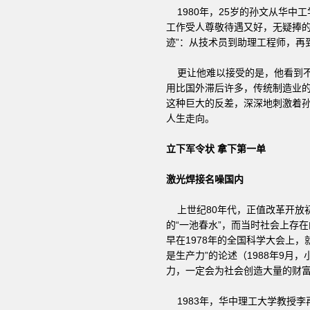
1980年，25岁的孙文从华中
工作受人尊敬待遇又好，无疑捧的
迹”：从技术员到助理工程师，再
更让他难以接受的是，他看到不
用比国外滞后许多，传统制造业的
这种巨大的反差，深深地刺激着孙
人生走向。
立下军令状 拿下第一单
激光焊接名噪国内
上世纪80年代，正值改革开放初
的“一池春水”，而当时社会上存
早在1978年的全国科学大会上，
是生产力”的论述（1988年9
力，一定会为社会创造大量的财富
1983年，华中理工大学教授