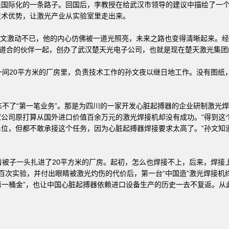
国际化的一条路子。回国后，李教授在给武汉市领导的建议中描绘了一个
技术优势，让激光产业从实验室里走出来。
文激动不已，他的内心仿佛被一道光照亮，未来之路也变得清晰起来。经过
同道合的伙伴一起，创办了武汉楚天光电子公司，也就是现在楚天激光集团
间20平方米的厂房里，负责技术工作的孙文夜以继日地工作。没有图纸
不了“第一笔业务”。那是为四川的一家开发心脏起搏器的企业研制激光
公司原打算从国外进口价值百余万元的激光焊接机却没有成功。“得到这
位，但都不敢承接这个任务，因为心脏起搏器焊接要求太高了。”孙文知
被子一头扎进了20平方米的厂房。起初，怎么也焊接不上，后来，焊接
百次实验，并付出眼睛被激光灼伤的代价后，第一台“中国造”激光焊接机
“第一桶金”，也让中国心脏起搏器依赖进口设备生产的历史一去不复返。