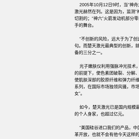
2005年10月12日9时，当“
激光赫然在列。这是因为，监测“
切割的；“神六”火箭发动机部分零
手的舞台。
“不创新的风险，远大于为了创造
句。而楚天激光最典型的创新，就
备的三分之一。
光子嫩肤仪利用强脉冲光技术，
的前提下，使色素团破裂、分解
使肌肤深部的胶原纤维和弹力纤
系列，在国际市场独领风骚，市场
女”。
如今，楚天激光已是国内规模最大
的个人身家，也超过亿元。
“美国硅谷进口我们的产品，中
革开放，也就不会有他今天这样