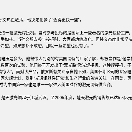
孙文热血激荡，他决定把步子“迈得更快一些”。
进一批激光焊接机。当时参与投标的是国际上一些著名的激光设备生产
手如林。当孙文想去参与投标时，大家都劝他放弃。但孙文态度非常坚决
希望，如果想都不敢想，那就一丝希望也没有了。”
电压是多少，他曾带人到别的有美国设备的厂家了解，却被当作是“偷学
数百次的试验，他们终于开发出了“双光路”激光焊接机，这种焊接机，不
鸣惊人”，面对该产品，俄罗斯有关专家自愧不如，美国休斯公司的专家
家火炬计划，受到“光通讯器件研究”和生产行业的普遍关注。在同美、
而成为中国第一家也是唯一一家进入美国硅谷的激光设备供应商。
天激光崛起于江城武汉。至2005年底，楚天激光的销售额已达5.5亿元