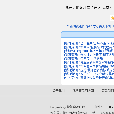
说完，他又开始了在乒乓球场
[上一个新闻资讯]：“得人才者得天下”柳工大
[新闻资讯]
“当年狂生”自揭心路 冯成
[新闻资讯]
“稻草人”服装品牌代理商
[废钢铁回收]
2009年上半年主要钢
[新闻资讯]
“得人才者得天下”柳工大
[新闻资讯]
“帝国民主”的结局
[新闻资讯]
“第五届新财富金牌董秘”
[新闻资讯]
“第五届中国食品展会TO
[新闻资讯]
“抚挖”获评驰名商标 政府
[新闻资讯]
“改革”这一概念的定义是
[有关专业]
“高温服役设备长寿命制
关于我们
沈阳废品回收网
联系我们
Copyright @
沈阳废品回收
电子邮件：
沈阳荣汇物资回收有限公司 电话：132528268