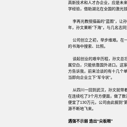
高新技术和人才办企业，应是未来
学经验，借助湖北在全国的激光
李再光教授描画的“蓝图”，让孙
年，孙文果断“下海”，与几名志
公司创立之初，举步维艰。在一
的书海中搜索、比照。
谈起创业的艰辛历程，孙文总忘
属空白，只能依靠国外进口。这家
方告诉我，前来洽谈的有十几个单
当即向企业立下“军令状”。
从四川一回到武汉，孙文就带着
在连续吃了3个月方便面，做了数
便宜了130万元，公司由此掘到
源不断地飞来。
遇强不示弱 造出“尖板眼”