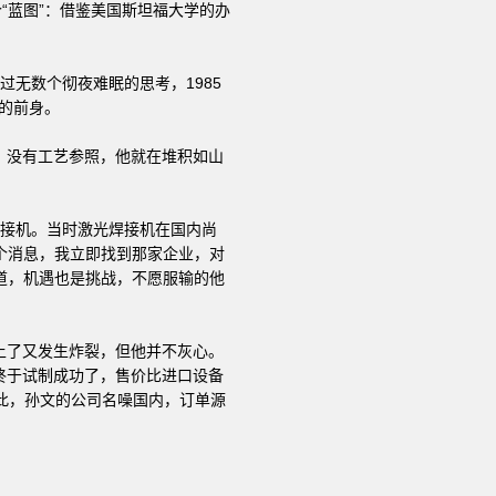
“蓝图”：借鉴美国斯坦福大学的办
无数个彻夜难眠的思考，1985
的前身。
，没有工艺参照，他就在堆积如山
焊接机。当时激光焊接机在国内尚
个消息，我立即找到那家企业，对
道，机遇也是挑战，不愿服输的他
上了又发生炸裂，但他并不灰心。
终于试制成功了，售价比进口设备
从此，孙文的公司名噪国内，订单源