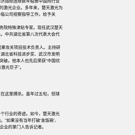
经济指标连续数年稳居中国同行业
多的激光企业。多年来，楚天激光为
亲临公司视察指导工作，给予关
国务院特殊津贴专家。现任武汉楚天
长。中共湖北省第八次代表大会代
成果攻关项目技术负责人。主持研
、湖北省科技进步奖、武汉市发明
突破。他本人也先后荣获“中国优
方激光巨子”。
正在这里搏杀。虽年过五旬，但球
一个行业的奇迹。如今，楚天激光
“如果没有当年打破‘金饭碗’、
头企业的掌门人告诉记者。