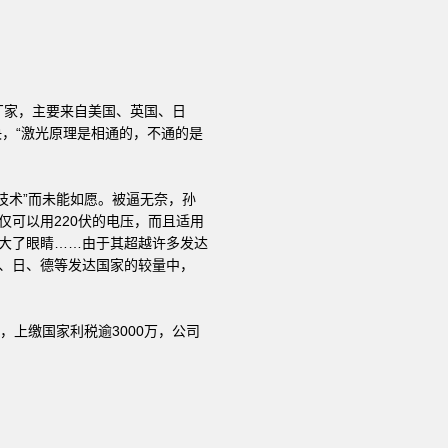
厂家，主要来自美国、英国、日
，“激光原理是相通的，不通的是
技术”而未能如愿。被逼无奈，孙
仅可以用220伏的电压，而且适用
瞪大了眼睛……由于其超越许多发达
英、日、德等发达国家的较量中，
，上缴国家利税逾3000万，公司