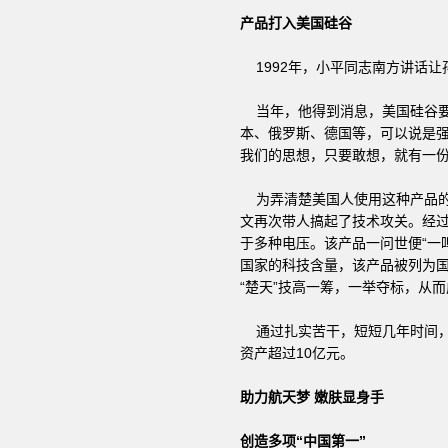
产品打入美国硅谷
1992年，小平同志南方讲话让
当年，他得到消息，美国硅谷要
本、俄罗斯、德国等，可以说是强
我们的思想，只要敢想，就有一份
为弄清楚美国人使用这种产品的
文再次带人搞起了技术攻关。经过
于多种电压。该产品一问世便“一
国家的科技含量，该产品被列为国
“楚天”技高一筹，一举夺标，从
通过扎实苦干，短短几年时间，楚
资产超过10亿元。
助力航天梦 嫩肤显身手
创造多项“中国第一”