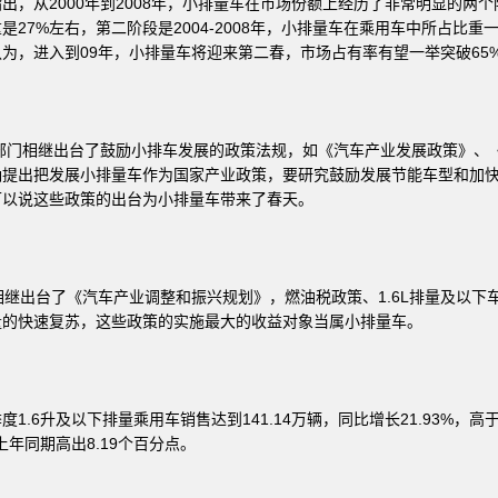
，从2000年到2008年，小排量车在市场份额上经历了非常明显的两个阶段
27%左右，第二阶段是2004-2008年，小排量车在乘用车中所占比重
为，进入到09年，小排量车将迎来第二春，市场占有率有望一举突破65
关部门相继出台了鼓励小排车发展的政策法规，如《汽车产业发展政策》、
确提出把发展小排量车作为国家产业政策，要研究鼓励发展节能车型和加
可以说这些政策的出台为小排量车带来了春天。
相继出台了《汽车产业调整和振兴规划》，燃油税政策、1.6L排量及以下车
量的快速复苏，这些政策的实施最大的收益对象当属小排量车。
1.6升及以下排量乘用车销售达到141.14万辆，同比增长21.93%，
上年同期高出8.19个百分点。