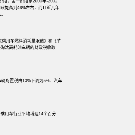
，第一阶段是2000年-2002
一跃提高到46%左右，而且近几年
%。
《乘用车燃料消耗量限值》和《节
快淘汰高耗油车辆的财政税收政
辆购置税由10%下调为5%、汽车
高于乘用车行业平均增速14个百分