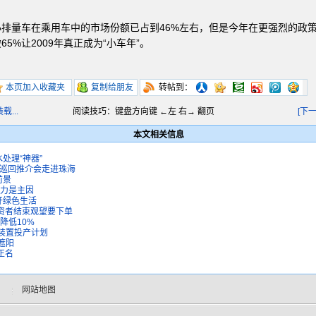
排量车在乘用车中的市场份额已占到46%左右，但是今年在更强烈的政
5%让2009年真正成为“小车年”。
本页加入收藏夹
复制给朋友
转帖到：
...
阅读技巧：键盘方向键 ←左 右→ 翻页
[下
本文相关信息
处理“神器”
全国巡回推介会走进珠海
前景
不力是主因
开绿色生活
投资者结束观望要下单
降低10%
醇装置投产计划
遮阳
正名
网站地图