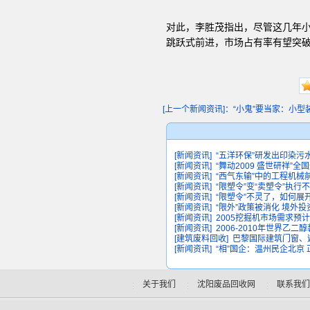
对此，李胜茂指出，尽管这几年小
跳跃式前进，市场占有率有望突破6
[上一个新闻资讯]：“小鬼”要当家：小型装载
[新闻资讯]
“五洋环保”研发出印染污水
[新闻资讯]
“舞动2009 盛世研祥”
[新闻资讯]
“西气东输”中的工程机械
[新闻资讯]
“限塑令”变“卖塑令”执行
[新闻资讯]
“限塑令”不灵了，如何展
[新闻资讯]
“限外”政策被消化 境外
[新闻资讯]
2005挖掘机市场需求预计
[新闻资讯]
2006-2010年世界乙二
[建筑废料回收]
巴黎国际建筑门窗、
[新闻资讯]
“相”国企：温州民企北京 
关于我们
沈阳废品回收网
联系我们