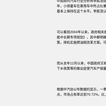
中投顾问汽车行业分析师李胜茂指出
年，小排量车在乘用车中所占比重是
基本上保持在这个水平。李胜茂认
可以看到2004年以来，政府相
能中长期专项规划》，其中都明
策，择机实施燃油税改革方案。
而从去年12月以来，中国政府又
下乡政策等的推出促使汽车产销
根据中汽协公布数据的显示，一季度
点，市场占有率达到70.72%，比