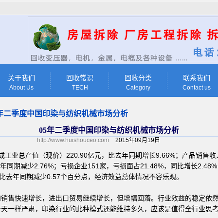
关于我们
回收常识
回收分类
联系我们
About Us
TECH
Category
Contact us
5年二季度中国印染与纺织机械市场分析
05年二季度中国印染与纺织机械市场分析
http://www.huishouceo.com
2015年09月19日
工业总产值（现价）220.90亿元，比去年同期增长9.66%；产品销售收入
去年同期减少2.76%；亏损企业151家，亏损面占21.48%，同比增长2.4
5%，比去年同期减少0.57个百分点，经济效益总体情况不容乐观。
售快速增长，进出口贸易继续增长，但增幅回落。行业效益的稳定依然
今天一样严肃，印染行业的此种模式还能维持多久，应该是值得全行业思