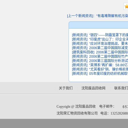
[上一个新闻资讯]：“有毒难降解有机污染物
[新闻资讯]
“银四”——阴霾笼罩下的
[新闻资讯]
“印度虎”出山了：印企业
[新闻资讯]
“应对环境治理挑战，要未
[新闻资讯]
2006第二届中国国际减
[建筑废料回收]
2006第二届中国国
[新闻资讯]
2006第二届中国国际竹
[新闻资讯]
2006第三届国际分析测
[新闻资讯]
“英博系”再扩编：58.8
[新闻资讯]
“尤其看好”铜、镍价格前
[新闻资讯]
05年度印度的纺织机械
关于我们
沈阳废品回收网
联系我们
Copyright @
沈阳废品回收
电子邮件：
沈阳荣汇物资回收有限公司 电话：132528268