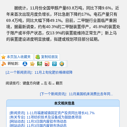
据统计，11月份全国甲醇产量83.8万吨，同比下降9.6%，近
年来首次出现月度负增长，环比急剧下降约17%。电石产量只有
69.4万吨，同比大幅下降49.1%。目前，二甲醚行业面临严重困
境，据最新调查，约有40.3%的二甲醚装置停产，45.8%的装置处
于限产或半停产状态，仅13.9%的装置能维持正常生产；新上马
的装置建设进度明显放缓，拟建或规划项目部分延期。
本页加入收藏夹
复制给朋友
转帖到：
[上一个新闻资讯]：11月上旬化肥价格继续降
阅读技巧：键盘方向键 ←左 右→ 翻页
[下一个新闻资讯]：11月美国机床消费比去年同...
本文相关信息
[新闻资讯]
1-11月福建城镇固定资产投资同比增长41.7%
[有关专业]
11项纺织技术及设备成为鼓励类项目
[网站动态]
11月3日国内废铝市场动态
[网站动态]
11月3日国内废铜市场动态