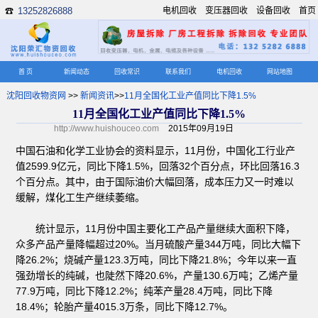
13252826888
电机回收
变压器回收
设备回收
首页
☎
首 页
新闻动态
回收常识
联系我们
电机回收
网站地图
沈阳回收物资网
>>
新闻资讯
>>
11月全国化工业产值同比下降1.5%
11月全国化工业产值同比下降1.5%
http://www.huishouceo.com
2015年09月19日
中国石油和化学工业协会的资料显示，11月份，中国化工行业产
值2599.9亿元，同比下降1.5%，回落32个百分点，环比回落16.3
个百分点。其中，由于国际油价大幅回落，成本压力又一时难以
缓解，煤化工生产继续萎缩。
统计显示，11月份中国主要化工产品产量继续大面积下降，
众多产品产量降幅超过20%。当月硫酸产量344万吨，同比大幅下
降26.2%；烧碱产量123.3万吨，同比下降21.8%；今年以来一直
强劲增长的纯碱，也陡然下降20.6%，产量130.6万吨；乙烯产量
77.9万吨，同比下降12.2%；纯苯产量28.4万吨，同比下降
18.4%；轮胎产量4015.3万条，同比下降12.7%。