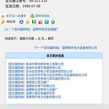
变压器注册号：99-321-214
批准日期：1999-07-08
本页加入收藏夹
复制给朋友
转帖到：
[上一个变压器回收]：淄博市张店互感器厂
阅读技巧：键盘方向键 ←左 右→ 翻页
[下一个变压器回收]：淄博锦华电力设备有限公司
本文相关信息
[变压器回收]
株洲市希玛特变电工有限公司
[变压器回收]
珠海市丰钿节电器有限公司
[变压器回收]
驻马店圣地电力变压器有限责任公司
[变压器回收]
驻马店市华宇电力实业有限公司设备制造分公司
[变压器回收]
驻马店市圣地电力变压器有限公司
[变压器回收]
准阴清江变压器厂
[变压器回收]
淄博高仓电气有限公司
[变压器回收]
淄博桓台宝荣电力设备厂
[变压器回收]
淄博计保互感器研究所
[变压器回收]
淄博锦华电力设备有限公司