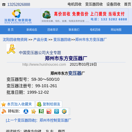
13252826888
电机回收
变压器回收
设备回收
首页
☎
首 页
新闻动态
回收常识
联系我们
电机回收
网站地图
沈阳回收物资网
>>
产品分类
>>
变压器回收
>>
郑州市东方变压器厂
中国变压器公司大全专题
郑州市东方变压器厂
http://www.huishouceo.com
2021年03月19日
变压器
郑州市东方
厂
变压器型号：S9-30～500/10
变压器注册号：99-101-261
批准日期：1999-12-02
本页加入收藏夹
复制给朋友
转帖到：
[上一个变压器回收]：郑州市控制变压器厂
阅读技巧：键盘方向键 ←左 右→ 翻页