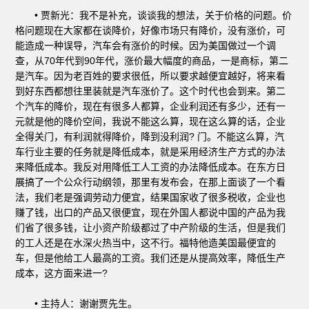
• 贾新光：我不是补充，谈谈我的想法，关于价格的问题。价
格问题现在大家都在谈降价，好像市场只有降价，没有涨价，可
能造成一种误导，汽车会有涨价的时候。因为美国做过一个调
查，从70年代到90年代，涨价最大幅度的商品，一是商标，第二
是汽车。因为老百姓的要求很低，所以要求越便宜越好，将来看
到好东西都想往里装就是汽车涨价了。这个时代也会到来。第二
个汽车的降价，现在有很多人都算，企业利润还有多少，还有一
元就是他的降价空间，我说不能这么算，现在这么算的话，企业
全得关门，有利润就得降价，降到没利润? 门。不能这么算，汽
车行业主要的任务就是降低成本，就是采用经济生产方式的办法
来降低成本。我反对用降低工人工资的办法降低成本。在东方日
展搞了一个公众行动纲领，那里有发布会，在那上面谈了一个看
法，我们老是强调劳动力便宜，结果国家收了很多税收，企业也
赚了钱，出口的产品又很便宜，现在外国人都说中国的产品为我
们省了很多钱，让小资产阶级都过了中产阶级的生活，但是我们
的工人还是在水深火热当中，这不行。福特他造美国最便宜的
车，但是他给工人最高的工资。我们还是从提高效率，降低生产
成本，这方面来进一?
• 主持人：谢谢贾先生。