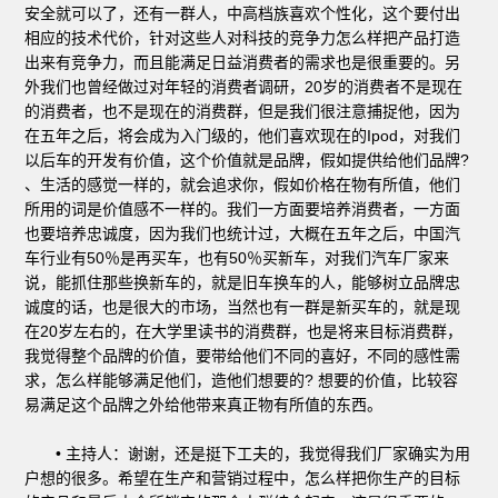
安全就可以了，还有一群人，中高档族喜欢个性化，这个要付出
相应的技术代价，针对这些人对科技的竞争力怎么样把产品打造
出来有竞争力，而且能满足日益消费者的需求也是很重要的。另
外我们也曾经做过对年轻的消费者调研，20岁的消费者不是现在
的消费者，也不是现在的消费群，但是我们很注意捕捉他，因为
在五年之后，将会成为入门级的，他们喜欢现在的Ipod，对我们
以后车的开发有价值，这个价值就是品牌，假如提供给他们品牌?
、生活的感觉一样的，就会追求你，假如价格在物有所值，他们
所用的词是价值感不一样的。我们一方面要培养消费者，一方面
也要培养忠诚度，因为我们也统计过，大概在五年之后，中国汽
车行业有50％是再买车，也有50％买新车，对我们汽车厂家来
说，能抓住那些换新车的，就是旧车换车的人，能够树立品牌忠
诚度的话，也是很大的市场，当然也有一群是新买车的，就是现
在20岁左右的，在大学里读书的消费群，也是将来目标消费群，
我觉得整个品牌的价值，要带给他们不同的喜好，不同的感性需
求，怎么样能够满足他们，造他们想要的? 想要的价值，比较容
易满足这个品牌之外给他带来真正物有所值的东西。
• 主持人：谢谢，还是挺下工夫的，我觉得我们厂家确实为用
户想的很多。希望在生产和营销过程中，怎么样把你生产的目标