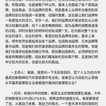
稳，积极进取，也是被客户所认同，基本上也面临了各个高档品
牌，包括奥迪、宝马品牌的竞争，但是基本上从明年也看到别克
品牌目前比较强调一些激情、动感的激素，这也是让我们品牌有
一些更加大的活力，另外一点，我们的品牌总的来说现在从公商
务比较重的品牌，向个人商务略微倾斜，因为品牌的调整是逐渐
的过程，同时对我们的明年的目标消费? 究，在内部对整个企业
创业的调子，创业的宣传，希望对别克品牌有创新。基本上来
说，明年依然会面临来自各个品牌，包括欧洲品牌、日本品牌等
豪华品牌，但是我们依然谋求跟这些品牌的差异化的策略，但是
我们也谋求创造新的细分市场，假如要创造新的，必须把现在的
格局有略微的调整，因此我们瞄准新的目标客户群，这是我们明
年比较大的任务，也是比较大的挑战。
• 主持人：谢谢，我想问一下东风本田的，您个人认为在05年
最具创新精神的汽车营销事件有没有，或者您认为目前为止营销
水平最高是哪家企业或者提升最快的是哪家企业？
• 刘洪：纵观05年的销售，每家企业的销售规模在减速。今年
的销售增长10％到12％左右，按照这样的速度左右，每家都使足
了劲，从我自己来看，我自己的观点，一个是天津丰田的瑞哲的