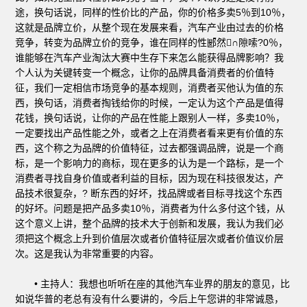
途，换句话说，同样的性价比的产品，你的价格多卖5％到10％，
这就是品牌立价，从整个现在发展来看，汽车产业由过去的价格
竞争，转变为品牌立价的竞争，谁在同样的性郾然∩隙嗦?0％，
谁能够在汽车产业淘汰大赛中生存下来怎么能获得品牌影响？我
个人认为关键转变一个概念，让你的品牌具备消费者的价值特
征，我们一定相信市场竞争的基本规则，消费者买他认为值的东
西，换句话，消费者掏钱给你的时候，一定认为这个产品是值得
花钱，换句话说，让你的产品在性能上跟别人一样，多卖10％，
一定要找出产品性能之外，或者之上在消费者看来更有价值的东
西，这个称之为品牌的价值特征，过去都强调品牌，说是一个商
标，是一个影响力的商标，现在更多的认为是一个路标，是一个
消费者寻找自身价值或者利益的目标，因为现在科技很发达，产
品技术很复杂，? 断东西的好坏，找品牌或者目标寻找这个东西
的好坏。问题是把产品多卖10％，消费者为什么多付这个钱，从
这个意义上讲，整个品牌的技术大于创新和发展，我认为我们必
须把这个概念上升到价值层次或者价值特征层次或者价值议价层
次。这是我认为非常重要的内容。
• 主持人：我想也听听在座的其他汽车业界的朋友的意见，比
如说华普的老总有没有什么要讲的，今后上午您讲的非常诚恳，