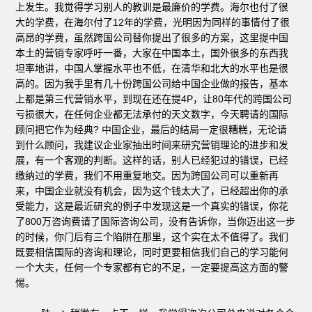
上发生。我觉得学习别人的教训是最廉价的学费。海尔也付了很
大的学费，在海尔付了12年的学费，光明因为同样的事情付了很
高昂的学费，虽然跨国公司替你提出了很多的方案，这里提中国
本土的营销专家呼吁一番，大家在中国本土，国外很多的东西我
坦率地讲，中国人掌握水平也不低，在清华和北大的水平也是很
高的。因为我手里有几十份跨国公司给中国企业做的报告，基本
上都是第三代营销水平，到现在还在提4P，让80年代的跨国公司
亏损很大，在任何企业都无法承付的天文数字，今天聘请的国际
顾问把它作为经典? 中国企业，最后的结局一定很糟糕，无论请
到什么顾问，我建议企业家抽出时间来研究营销理论的进步和发
展，有一个客观的判断。这样的话，别人已经犯过的错误，已经
缴纳过的学费，我们不用重复地交。因为跨国公司可以重新再
来，中国企业就没有机会，因为这个钱太大了，已经超出你的承
受能力，这是最近研究的例子中发现这是一个真实的错误，你花
了800万咨询费请了国际咨询公司，没有告诉你，当你迈出这一步
的时候，你门后有三个陷阱在那里，这个实在太不值得了。我们
既要相信国际的咨询和理论，同时更要相信我们自己的学习能何
一个大夫，任何一个专家都有它的不足，一定要提高这方面的警
惕。