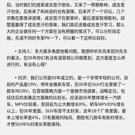
招，当时我们的道家成吉思汗很信，又来了一帮穆斯林，成吉思
汗也信，后来来了和尚说的也有道理，后来开了一个论坛，几个
宗教在那里讲道理，成吉思汗在那里听，最后道家取得胜利。邱
楚基赢得了成吉思汗的青睐，我们真应该像成吉思汗学习，那么
大的企业做任何一个方案在没有把握的情况下，可以分阶段实
施，先请不同的专家PK一下，可以看一下这样比较好。
• 主持人：多方面多角度地看问题。我想听听东风本田刘先生
的看法，在05年你们有没有请营销公司做策划，这方面是怎么样
进行的，有没有心得？
• 刘洪：我们公司是03年成立的，是一个非常年轻的公司，目
前的产品是CRV，明年会推新车型，在05年在SUV行业里做了一
款车叫CRV，在营销策略方面一个是做市场调查，战略定位，包
括往后的发展这方面做的比较长，应该说05年整体增长一汽轿
车，MPV比较差，到目前为止大概增长8％，轿车MPV20％增长
以上，在05年里面，SUV车型不太好卖，去年18个厂商里面，基
本上增长率是4％，只有嘉陵的陆风、图胜有几款车有新的增长，
才使SUV8％的增长率能保持。