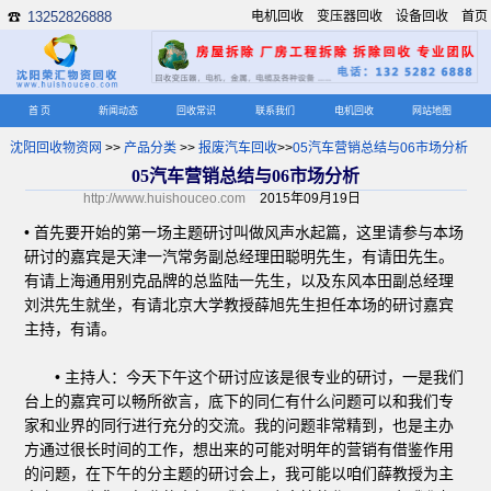
13252826888
电机回收
变压器回收
设备回收
首页
☎
首 页
新闻动态
回收常识
联系我们
电机回收
网站地图
沈阳回收物资网
>>
产品分类
>>
报废汽车回收
>>
05汽车营销总结与06市场分析
05汽车营销总结与06市场分析
http://www.huishouceo.com
2015年09月19日
• 首先要开始的第一场主题研讨叫做风声水起篇，这里请参与本场
研讨的嘉宾是天津一汽常务副总经理田聪明先生，有请田先生。
有请上海通用别克品牌的总监陆一先生，以及东风本田副总经理
刘洪先生就坐，有请北京大学教授薛旭先生担任本场的研讨嘉宾
主持，有请。
• 主持人：今天下午这个研讨应该是很专业的研讨，一是我们
台上的嘉宾可以畅所欲言，底下的同仁有什么问题可以和我们专
家和业界的同行进行充分的交流。我的问题非常精到，也是主办
方通过很长时间的工作，想出来的可能对明年的营销有借鉴作用
的问题，在下午的分主题的研讨会上，我可能以咱们薛教授为主