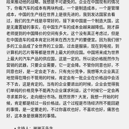
段来推动他的战略，我想是不可避免的。企业在中国现有的情况
下，你看汽车的成本有两块构成，一个是制造成本，一个是管理
成本，中国的生产线在世界上是很先进的，我到发达国家去看
过，我们的生产线是非常好的，接下来中国是一个制造大国，这
是无庸置疑的事实，在中国生产车的成本会越来越降低。刚才薛
老师提到的中国降价的空间有多大，这个没有真正考虑过，但是
在中国造车的成本肯定比将来在西方生产的要便宜。因为我们很?
多的工业品成了全世界的工业国，过去是服装，现在到电视，到
计算机的芯片等等都是世界上最大的供应国。中国将来成为世界
上最大的汽车产品的供应国，这是一定的。所以说价格既然作为
营销的武器，只要企业需要，它一定会降。不管你同意也好，不
同意也好，是一定会走下去，只有充分竞争，我想等大企业真正
地觉得在降价不管用的时候，肯定会有一批企业在价格战中会活
不下去，这是肯定的。当有的企业要退出的时候，企业会觉得我
们单纯的价格竞争不能再为企业谋求利益，这个时候它一定会再
寻求差异化，走向细分市场。既然世界? 大发，我想一开始的时
候，肯定都是经过一段价格战，这个过程是市场经济所不能回避
的事情，是一定要走的，不过你喜欢也好，不喜欢也好，痛苦也
好，这本身是很痛苦的事情。
• 主持人：谢谢王先生。