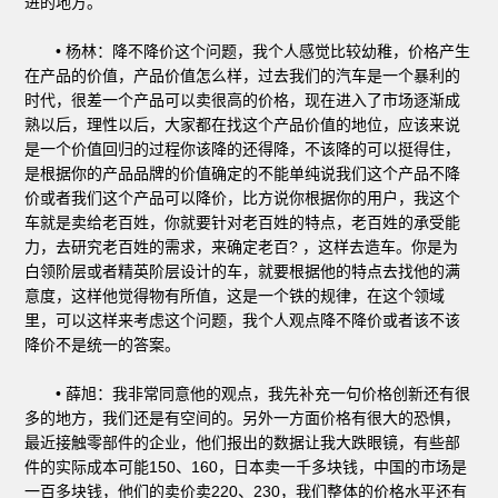
进的地方。
• 杨林：降不降价这个问题，我个人感觉比较幼稚，价格产生
在产品的价值，产品价值怎么样，过去我们的汽车是一个暴利的
时代，很差一个产品可以卖很高的价格，现在进入了市场逐渐成
熟以后，理性以后，大家都在找这个产品价值的地位，应该来说
是一个价值回归的过程你该降的还得降，不该降的可以挺得住，
是根据你的产品品牌的价值确定的不能单纯说我们这个产品不降
价或者我们这个产品可以降价，比方说你根据你的用户，我这个
车就是卖给老百姓，你就要针对老百姓的特点，老百姓的承受能
力，去研究老百姓的需求，来确定老百? ，这样去造车。你是为
白领阶层或者精英阶层设计的车，就要根据他的特点去找他的满
意度，这样他觉得物有所值，这是一个铁的规律，在这个领域
里，可以这样来考虑这个问题，我个人观点降不降价或者该不该
降价不是统一的答案。
• 薛旭：我非常同意他的观点，我先补充一句价格创新还有很
多的地方，我们还是有空间的。另外一方面价格有很大的恐惧，
最近接触零部件的企业，他们报出的数据让我大跌眼镜，有些部
件的实际成本可能150、160，日本卖一千多块钱，中国的市场是
一百多块钱，他们的卖价卖220、230，我们整体的价格水平还有