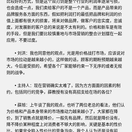
比较好的方式，但是这个双刃剑是整个行业的利润率逐渐亏损，
也会造成一点，我们卖给客户的不是一个产品，而是产品带来的
品牌服务各方面的东西，假如把利润打的最低把品牌和利润的价
值上面都有很大的损害，将来对做品牌，做客户的忠实度，忠诚
度，对发展新的客户总的来说是不太有利的。价格和新车是有效
的手段，但是我们要比较慎重地与市场营销的整合计划摆在一起
应用，不要过度。
• 刘洪：我也同意他的观点，光是用价格战打市场，应该说对
市场的拉动是越来越小的，这样做的话，顾客的期盼预期越来越
大，今后是受损的，希望各个厂家能够约束一下无序的或者无规
则的战争。
• 主持人：现在营销确实太难了，因为方方面面的因素的制
约，包括同行的竞争，薛教授有没有高招支给在场的各位？
• 薛旭：上午谈了我的观点，也听了两位老总的看法，他们认
为价格和产品本身带来的市场推动力越来越小了，大家都在降
价，到了销售点就是降价，一般先有品牌，然后就是降价没有，
降不降价某种程度上对消费者不够大的影响，关键是基本的性价
比，如果完全陷入性价比的竞争当中，我个人认为还是没有前