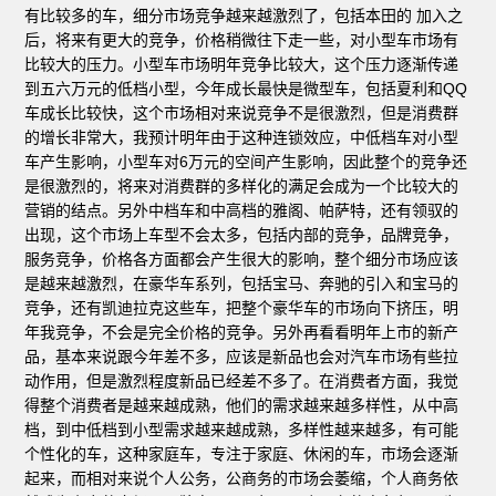
有比较多的车，细分市场竞争越来越激烈了，包括本田的 加入之
后，将来有更大的竞争，价格稍微往下走一些，对小型车市场有
比较大的压力。小型车市场明年竞争比较大，这个压力逐渐传递
到五六万元的低档小型，今年成长最快是微型车，包括夏利和QQ
车成长比较快，这个市场相对来说竞争不是很激烈，但是消费群
的增长非常大，我预计明年由于这种连锁效应，中低档车对小型
车产生影响，小型车对6万元的空间产生影响，因此整个的竞争还
是很激烈的，将来对消费群的多样化的满足会成为一个比较大的
营销的结点。另外中档车和中高档的雅阁、帕萨特，还有领驭的
出现，这个市场上车型不会太多，包括内部的竞争，品牌竞争，
服务竞争，价格各方面都会产生很大的影响，整个细分市场应该
是越来越激烈，在豪华车系列，包括宝马、奔驰的引入和宝马的
竞争，还有凯迪拉克这些车，把整个豪华车的市场向下挤压，明
年我竞争，不会是完全价格的竞争。另外再看看明年上市的新产
品，基本来说跟今年差不多，应该是新品也会对汽车市场有些拉
动作用，但是激烈程度新品已经差不多了。在消费者方面，我觉
得整个消费者是越来越成熟，他们的需求越来越多样性，从中高
档，到中低档到小型需求越来越成熟，多样性越来越多，有可能
个性化的车，这种家庭车，专注于家庭、休闲的车，市场会逐渐
起来，而相对来说个人公务，公商务的市场会萎缩，个人商务依