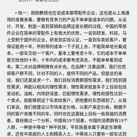
• 陆一：刚刚教授也在说成本跟零配件企业，这也是从上海通
用的发展来看，要做有竞争力的产品不单单是成本的问题，从设
计、开发、制造一直到营销和品牌这是长期的过程，中国的零部
件企业在简单的零配件上有很大的优势，一谈到研发、科技，马
上受制于国外的企业，研发到实验认证，一直到车卖给客户，要
保证能用十年，所附带的成本一下子就上去，不能简单地光看成
本，一部车交给一个客户，基本上要考虑十年，它的成本不单单
是交给他的十年，十年内的成本都考虑进去，不能单单看到成
本。第二点对品牌稍微有点补充。在品牌? 注重品牌，我们也觉
得客户群不同，针对不同的人，提供不同的产品，但是总的来
说，我们还是追求一个，我们目标消费群感性需求，我们找到感
性需求，再配以相关的理性需求，理性需求就是车子上目前包括
发动机，油耗，内饰舒适度，匹配理性需求，理性和感性达到一
个卖点，就能够把这个车卖给客户，把他要的东西得到了。从我
们来说，我们很建议以市场来定价格，以客户来定价格，根据不
同的客户来推不同的车，同时也在这基础上目标一些高端的消费
者，曾经做过一个分析，中国有19个因素，中国的消费群有19个
人群，一种是中等收? 种平民族，平民族基本属于满足生理需
求，还有中高层的人士和精英人士，中等收入只要有一部车达到