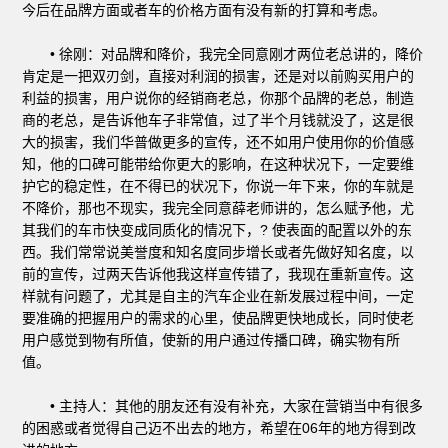
今后在品牌方面或者车的价格方面有没有新的打算和考虑。
• 徐刚：对品牌和降价，我完全同意刚才两位老总讲的，降价
肯定是一把双刃剑，直接对利润的损害，还是对以前购买用户的
利益的损害，用户说你的经销商老总，你那个品牌的老总，制造
商的老总，是告诉他车子非常值，过了半个月钱就没了，这是很
大的损害，我们华普做更多的宣传，还不如用户使用你的价值感
知，他的口碑可能带给你更大的影响，在这种状况下，一定要维
护它的稳定性，在不得已的状况下，你说一年下来，你的车就是
不降价，那也不现实，我完全同意薛老师讲的，怎么赋予他，尤
其我们的车市快变成同质化的情况下，? 使表面的配置以外的东
西。我们常常说美誉度和知名度同步增长或者先做好知名度，以
前的宣传，过两天告诉他我这样宣传错了，我现在重新宣传。这
样就有问题了，尤其是自主的汽车企业在新发展过程中间，一定
要准确的把握用户的需求的心里，使品牌更快地成长，同时使老
用户感觉到物有所值，使新的用户通过传播口碑，确实物有所
值。
• 主持人：其他的朋友还有没有补充，大家在营销当中有很多
的困惑或者觉得自己迈不出去的地方，希望在06年的地方得到改