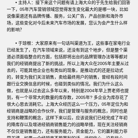
• 主持人：接下来这个问题有请上海大众的于先生给我们回答
一下，05年汽车营销领域您觉得发生变化最大的是哪一块，比如
说像渠道还有品牌传播、服务，公关广告，产品创新和海外市
场，这些变化对今后未来汽车市场的发展，您认为会产生什么样
的影响？
• 于琼根：大家原来有一句话叫渠道为王，这些事在家电行业
已经发生了，在汽车领域来说，还没有到这个地步，但是整个渠
道必须面临整合的方面，包括即将出台的品牌管理办法等等都对
我们的经销商提出了新的挑战，所以上海大众在2005年主要从过
去的，可能其他企业也有类似的现象，是推动式的还是拉动式
的，转变为我们关注销售，卖给最终用户的销售，曾经有段时间
跟行业交换信息的时候，也碰到类似的情况。我们为什么这么
做，也就是从过去这么多年以来，特别是2004年早上贾老师也提
到，有一个非常大的数量的库存数，2005年? 多企业为库存花了
很大心思去消耗它。上海大众经历这么一个压力，05年定位为和
经销商是战略的合作伙伴，我们是管理与服务的概念，同时也是
支持和鞭策的概念，这样下来以后，应该说我们已经完成了年初
的降库存以及增进经销商销售能力的战略举措，现在关注经销商
不仅仅是销售能力，还有服务能力，资金能力，它的赢利能力非
常关键，如果一个经销商不能赢利的话，谈何信心，没有信心