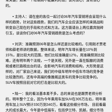
的。
• 主持人：请在座的各位一起讨论06年汽车营销将会呈现什么
样的趋势，针对这些趋势，我们的汽车企业应该怎样的来挑战和
转变自己现在的手段和方式和方法。这方面请台上两位嘉宾抛砖
引玉，谈谈你们对06年汽车营销趋势是怎么考虑的？
• 刘洪：准确预测06年是怎么样还是比较难的。引用刚才贾老
师和薛老师讲的数据，整体来说，明年汽车增长量在10％到
15％，是比较大的范围，他们比较准确是12％，用准确预测比较
难，还有明年两个法规，一个是关税，另外是一直在酝酿的消费
税或者拦路税出台的话，会影响汽车的消费和结构，大形势是这
样的，对厂家自己来说，我们的中级车明年中低车市场的竞争是
比较激烈的，还有中高端的像雅阁这类车的竞争比较竞争的。
SUV车按照目前对它的打击是比较大的。
• 陆一：我的看法基本差不多，总的来说也是跟贾老师分析
的，明年整个工业，因为今年乘用车加SUV在305万左右，明年乘
用车加上SUV预计330万到340万，看看这些细分市场， 目前看最
大的成长最大，今年是中低端车，包括伊兰特、凯越，细分市场