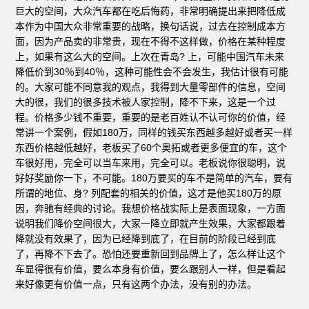
巨大的空间，大众汽车都在吃后悔药，非常明确提出来把降低成
本作为中国大众非常重要的战略，换句话说，过去在控制成本方
面，因为产品卖的非常贵，现在不得不这样做，价格在某种程度
上，如果有这么大的空间。上次在青岛? 上，可能中国汽车未来
降低价到30％到40％，这种可能性会不会发生，我估计很有可能
的。大家可能不同意我的观点，我得到大量零部件的信息，空间
大的很，我们的很多技术被人家控制，降不下来，这是一个过
程。价格多少钱不重要，重要的是老百姓认不认可你的价值，经
常讲一个案例，假如180万，同样的钱买东西越多越好或者买一样
东西价格越低越好，老板买了60个奥拓或者更多便宜的车，这个
车很好用，完全可以当车来用，完全可以。老板说你很聪明，说
好好奖励你一下，不可能。180万要买的车不是简单的汽车，要有
所谓的地位、身? 列配套的相关的价值，这才是他买180万的原
因，奔驰有经典的讨论。我想价格战实际上是表面现象，一方面
说明我们降价空间很大，大家一降立即就产生效果，大家都跟着
降就没有效果了，因为已经降到底了，在目前的阶段已经到底
了，再降不下去了。恐怕还要重新回到品牌上了，怎么样让这个
车显得很有价值，要么本身有价值，要么跟别人一样，但是看起
来好像更有价值一点，只有这两个办法，没有别的办法。