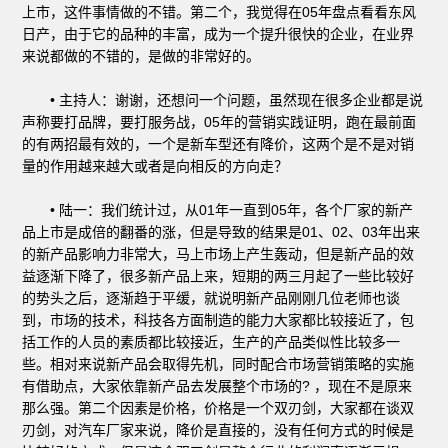
上市，这件事情做的不错。第二个，我觉得在05年盘点看看东风
日产，由于它的品种的丰富，成为一个提升很快的企业，在业界
来说都做的不错的，是做的非常好的。
• 主持人：谢谢，还想问一个问题，虽然现在很多企业都是说
声称要打品牌，要打服务战，05年的营销实践证明，跑在最前面
的有两招最有效的，一个是新车型还有降价，这两个是不是对销
量的作用越来越大或者是向相反的方向走？
• 陆一：我们统计过，从01年一直到05年，各个厂家的新产
品上市是成倍的翻番的涨，但是导致的结果是01、02、03年出来
的新产品影响力非常大，马上市场上产生轰动，但是新产品的效
益逐渐下降了，很多新产品上来，短期的两三月起了一些比较好
的势头之后，逐渐趋于平缓，就说明新产品刚刚几位老师也谈
到，市场的技术，科技各方面制造的能力大家都比较接近了，包
括工作的人员的素质都比较接近，生产的产品类似性比较多一
些。相对来说新产品会取得先机，同时配合市场营销策略的实施
有借助点，大家依靠新产品去发展整个市场的? ，现在不是原来
那么强。第二个因素是价格，价格是一个双刃剑，大家都在谈双
刃剑，对汽车厂家来说，降价是直接的，没有任何方式的时候是