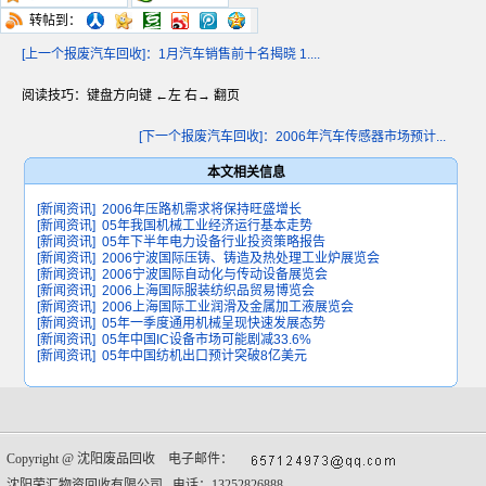
转帖到：
[上一个报废汽车回收]：1月汽车销售前十名揭晓 1....
阅读技巧：键盘方向键 ←左 右→ 翻页
[下一个报废汽车回收]：2006年汽车传感器市场预计...
本文相关信息
[新闻资讯]
2006年压路机需求将保持旺盛增长
[新闻资讯]
05年我国机械工业经济运行基本走势
[新闻资讯]
05年下半年电力设备行业投资策略报告
[新闻资讯]
2006宁波国际压铸、铸造及热处理工业炉展览会
[新闻资讯]
2006宁波国际自动化与传动设备展览会
[新闻资讯]
2006上海国际服装纺织品贸易博览会
[新闻资讯]
2006上海国际工业润滑及金属加工液展览会
[新闻资讯]
05年一季度通用机械呈现快速发展态势
[新闻资讯]
05年中国IC设备市场可能剧减33.6%
[新闻资讯]
05年中国纺机出口预计突破8亿美元
Copyright @
沈阳废品回收
电子邮件：
沈阳荣汇物资回收有限公司 电话：13252826888