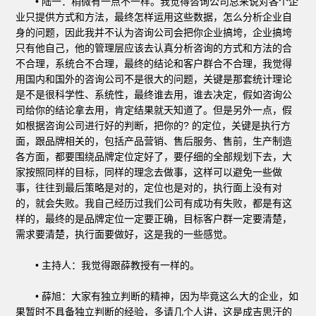
• 陆一：稍微有一点不一样。我觉得咨询公司总来说对各个企
业只提供方式和方法，最终怎样运用这些数据，怎么分析企业自
身的问题，因此我并不认为咨询公司会把你企业搞垮，企业搞垮
只有他自己，他的管理层应该去认真分析咨询的方式和方法的合
不合理，系统合不合理，最终的结论和客户群合不合理，我觉得
用国内和国外的咨询公司不是很大的问题，关键是那套统计理论
是不是很科学性、系统性，最终谁去用，谁去决定，假如咨询公
司给你的结论拿去用，肯定结果就天知道了。但是另外一点，假
如根据咨询公司进行好的判断，把你的? 的定位，关键是执行方
面，跟品牌相关的，包括产品营销、售后服务、售前，生产制造
各方面，都要围绕品牌定位定好了，要仔细的全部规划下去，大
家按照同样的目标，同样的理念去做事，这样可以避免一些做
事，往往到最后策略是对的，定位也是对的，执行面上没有对
的，就会失败。我自己经历过我们公司有成功有失败，都是有这
样的，最终的是品牌定位一定要正确，目标客户群一定要清楚，
需求要清楚，执行面要做好，这是我的一些感觉。
• 主持人：我觉得跟薛教授有一样的。
• 薛旭：大家有独立判断的精神，因为毕竟这么大的企业，如
果暂时不具备独立判断的经验，多请几个人讲，这是成吉思汗的