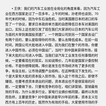
• 王侠：我们的汽车工业放在全局化的角度来看，因为汽车工
业在西方国家走过了一百多年，上午的时候，孙老师也谈到，70
年代末的时候，因为中东石油危机，当时美国跟日本的进口的车
签了一个协议，要求日本政府单方面的自愿降低日本车对美国的
出口，实际上这也就引发了现在我们大家讲的以日本的汽车公司
为首的大举到美国投资建厂，一个跨国公司到另一个国家去设厂
有两个目的，要么是取得你的市场，要么去降低成本。在前一段
时间，跨国公司大批地进入中国，因为我们在整个的市场，你要
进入中国市场，必须在中国设厂，当时? 到中国来获得市场，接
下来大批的公司进入中国。当我们谈汽车工业发生任何事情的时
候，一定要看现在的现实，比如说降价，几年前是国家计委控制
价格，不是你想降就降。降价是发生在市场经济有了更多的竞
争，有自主权，让市场调整产业结构，在这种情况下发生的。一
个是大家有大批的资本投入到市场，投入这个市场之后，即使不
赚钱，也要考虑资本退出的问题，资本退出也不是很容易的问
题，一定要做下去，只要有竞争的存在，咱们讲营销，营销最有
效的手段，为什么很多行业，家电行业搞价格同盟，最终以失败
而告终，主要是竞争? 对中国来讲是早20年前的事，资本主义在
西方有上百年的历史，既然作为有效的手段，大家使用市场的手