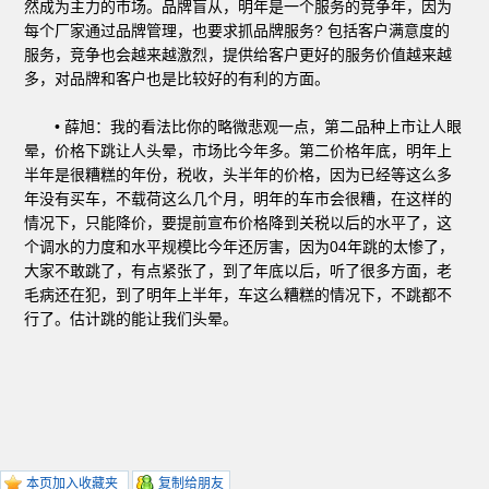
然成为主力的市场。品牌盲从，明年是一个服务的竞争年，因为
每个厂家通过品牌管理，也要求抓品牌服务? 包括客户满意度的
服务，竞争也会越来越激烈，提供给客户更好的服务价值越来越
多，对品牌和客户也是比较好的有利的方面。
• 薛旭：我的看法比你的略微悲观一点，第二品种上市让人眼
晕，价格下跳让人头晕，市场比今年多。第二价格年底，明年上
半年是很糟糕的年份，税收，头半年的价格，因为已经等这么多
年没有买车，不载荷这么几个月，明年的车市会很糟，在这样的
情况下，只能降价，要提前宣布价格降到关税以后的水平了，这
个调水的力度和水平规模比今年还厉害，因为04年跳的太惨了，
大家不敢跳了，有点紧张了，到了年底以后，听了很多方面，老
毛病还在犯，到了明年上半年，车这么糟糕的情况下，不跳都不
行了。估计跳的能让我们头晕。
本页加入收藏夹
复制给朋友