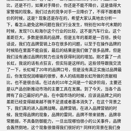
比，还是不行，如果对手降价，你还是不能不降价，这是值得大
家警惕的现象。我们过去的竞争对手一旦降价了，不得不跟着降
价的时候，这是? 现象还是存在的，希望大家认真地去分析一
下，看怎么避免这种问题在我们行业发生，特别在90年代末期的
时候，发现TCL和海尔这个行业的比较，这不是汽车行业。这个
差距巨大，多数是很高的品牌，但是五年的差距是一百倍，换句
话说，我们在品牌营销上存在很多的问题，以至于在操作品牌的
时候陷在里面不能自拔，最后的结果是我们做了很多品牌，但是
我们没有通过品牌的努力也没有获得利润的增加。刚才露了一点
长虹，我说的话有点狂言，但实际是这样的。这些领导跟我交流
了一下，长虹喊了20年的品牌口号，但是没有真正实施过品牌最
后，你发现倪润峰输的很惨，本人的结局跟长虹所做的贡献相
比，也不是很合适。在过去的10年之间是一个起步阶段，主要还
是以产品创新推动市场的主要工具在发展。到了今天，当各个品
牌有了自己最好的产品，在中国市场的时候，应该说品牌之间的
差距已经变得越来越不微不足道或者基本消失了，在这个背景之
下，我们真的进入品牌战略，品牌营销，在进入品牌营销的时
候，我觉得品牌的现象，品牌的雷同，品牌不带来销售，品牌非
常脆弱，不具备防御能力，一旦出现哪怕很小的公关事件，品牌
会轰然倒地，这个现象很值得我们很好的? 同样的背景在我们身