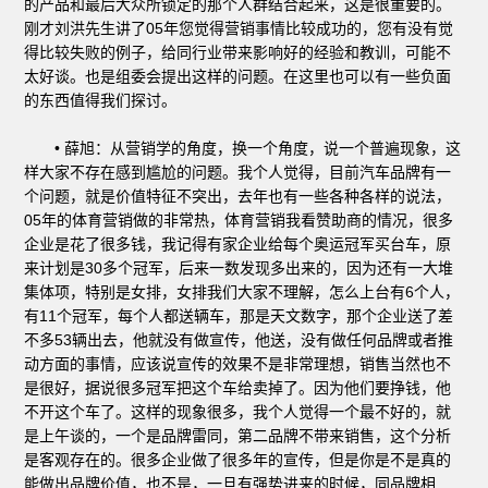
的产品和最后大众所锁定的那个人群结合起来，这是很重要的。
刚才刘洪先生讲了05年您觉得营销事情比较成功的，您有没有觉
得比较失败的例子，给同行业带来影响好的经验和教训，可能不
太好谈。也是组委会提出这样的问题。在这里也可以有一些负面
的东西值得我们探讨。
• 薛旭：从营销学的角度，换一个角度，说一个普遍现象，这
样大家不存在感到尴尬的问题。我个人觉得，目前汽车品牌有一
个问题，就是价值特征不突出，去年也有一些各种各样的说法，
05年的体育营销做的非常热，体育营销我看赞助商的情况，很多
企业是花了很多钱，我记得有家企业给每个奥运冠军买台车，原
来计划是30多个冠军，后来一数发现多出来的，因为还有一大堆
集体项，特别是女排，女排我们大家不理解，怎么上台有6个人，
有11个冠军，每个人都送辆车，那是天文数字，那个企业送了差
不多53辆出去，他就没有做宣传，他送，没有做任何品牌或者推
动方面的事情，应该说宣传的效果不是非常理想，销售当然也不
是很好，据说很多冠军把这个车给卖掉了。因为他们要挣钱，他
不开这个车了。这样的现象很多，我个人觉得一个最不好的，就
是上午谈的，一个是品牌雷同，第二品牌不带来销售，这个分析
是客观存在的。很多企业做了很多年的宣传，但是你是不是真的
能做出品牌价值，也不是，一旦有强势进来的时候，同品牌相