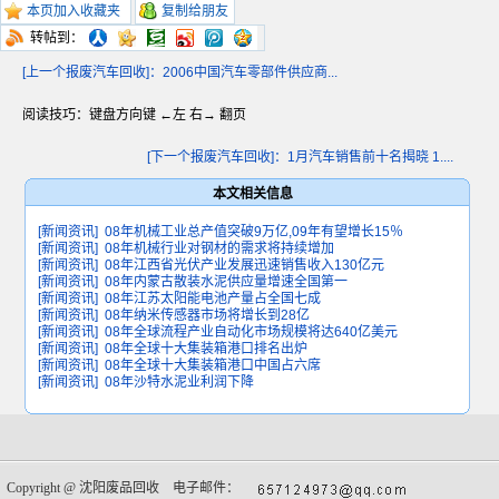
本页加入收藏夹
复制给朋友
转帖到：
[上一个报废汽车回收]：2006中国汽车零部件供应商...
阅读技巧：键盘方向键 ←左 右→ 翻页
[下一个报废汽车回收]：1月汽车销售前十名揭晓 1....
本文相关信息
[新闻资讯]
08年机械工业总产值突破9万亿,09年有望增长15％
[新闻资讯]
08年机械行业对钢材的需求将持续增加
[新闻资讯]
08年江西省光伏产业发展迅速销售收入130亿元
[新闻资讯]
08年内蒙古散装水泥供应量增速全国第一
[新闻资讯]
08年江苏太阳能电池产量占全国七成
[新闻资讯]
08年纳米传感器市场将增长到28亿
[新闻资讯]
08年全球流程产业自动化市场规模将达640亿美元
[新闻资讯]
08年全球十大集装箱港口排名出炉
[新闻资讯]
08年全球十大集装箱港口中国占六席
[新闻资讯]
08年沙特水泥业利润下降
Copyright @
沈阳废品回收
电子邮件：