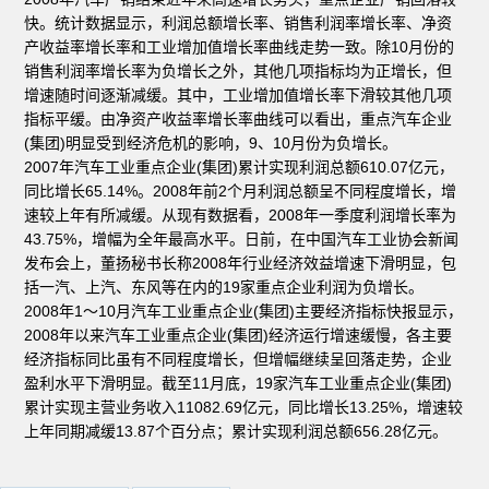
快。统计数据显示，利润总额增长率、销售利润率增长率、净资
产收益率增长率和工业增加值增长率曲线走势一致。除10月份的
销售利润率增长率为负增长之外，其他几项指标均为正增长，但
增速随时间逐渐减缓。其中，工业增加值增长率下滑较其他几项
指标平缓。由净资产收益率增长率曲线可以看出，重点汽车企业
(集团)明显受到经济危机的影响，9、10月份为负增长。
2007年汽车工业重点企业(集团)累计实现利润总额610.07亿元，
同比增长65.14%。2008年前2个月利润总额呈不同程度增长，增
速较上年有所减缓。从现有数据看，2008年一季度利润增长率为
43.75%，增幅为全年最高水平。日前，在中国汽车工业协会新闻
发布会上，董扬秘书长称2008年行业经济效益增速下滑明显，包
括一汽、上汽、东风等在内的19家重点企业利润为负增长。
2008年1～10月汽车工业重点企业(集团)主要经济指标快报显示，
2008年以来汽车工业重点企业(集团)经济运行增速缓慢，各主要
经济指标同比虽有不同程度增长，但增幅继续呈回落走势，企业
盈利水平下滑明显。截至11月底，19家汽车工业重点企业(集团)
累计实现主营业务收入11082.69亿元，同比增长13.25%，增速较
上年同期减缓13.87个百分点；累计实现利润总额656.28亿元。