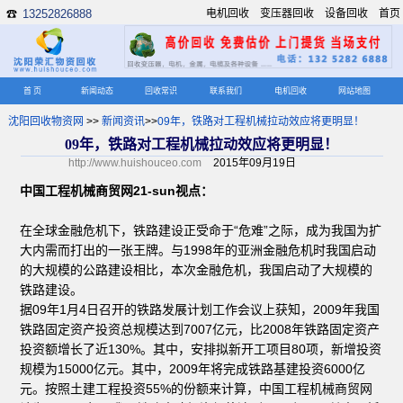
13252826888
电机回收
变压器回收
设备回收
首页
☎
首 页
新闻动态
回收常识
联系我们
电机回收
网站地图
沈阳回收物资网
>>
新闻资讯
>>
09年，铁路对工程机械拉动效应将更明显！
09年，铁路对工程机械拉动效应将更明显！
http://www.huishouceo.com
2015年09月19日
中国工程机械商贸网21-sun视点：
在全球金融危机下，铁路建设正受命于“危难”之际，成为我国为扩
大内需而打出的一张王牌。与1998年的亚洲金融危机时我国启动
的大规模的公路建设相比，本次金融危机，我国启动了大规模的
铁路建设。
据09年1月4日召开的铁路发展计划工作会议上获知，2009年我国
铁路固定资产投资总规模达到7007亿元，比2008年铁路固定资产
投资额增长了近130%。其中，安排拟新开工项目80项，新增投资
规模为15000亿元。其中，2009年将完成铁路基建投资6000亿
元。按照土建工程投资55%的份额来计算，中国工程机械商贸网