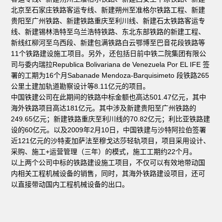
北京至石家庄铁路客运专线、新建朔州至准格尔铁路工程、新建
贵阳至广州铁路、新建铁路重庆至利川线、新建石太铁路客运专
线、新建锡林浩特至乌兰浩特铁路、东北东部铁路的新建工程、
新线红柳河至乌西段、新建包满铁路白云鄂博至巴音花段铁路等
11个铁路建设施工项目。另外，还包括日前中铁二院集团有限公
司与委内瑞拉Republica Bolivariana de Venezuela Por EL IFE 签
署的工期为16个月Sabanade Mendoza-Barquisimeto 段铁路265
公里土建加轨道勘察设计等8.11亿元的项目。
中国铁建公司在此期间的铁路中标金额也高达501.47亿元，其中
海外铁路项目高达181亿元。其中涉及新建贵阳至广州铁路的
249.65亿元；新建铁路重庆至利川线的70.82亿元；利比亚铁路建
设的60亿元。以及2009年2月10日，中国铁建与沙特阿拉伯签署
近121亿元的沙特麦加萨法至穆戈达莎轻轨项目，项目采用设计、
采购、施工+运营管理（三年）的模式，施工工期约22个月。
以上两个公司中标的铁路建设施工项目，不仅可以有效地带动国
内相关工程机械设备的销售，同时，其海外铁路建设项目，还可
以直接带动国内工程机械设备的出口。