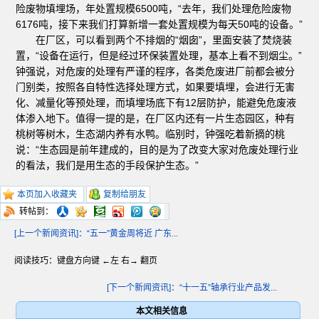
险废物填埋场，年处置规模6500吨，“去年，我们处理危险废物
6176吨，接下来我们打算新增一套处置规模为每天50吨的设备。”
在厂区，可以看到两个不排烟的“烟囱”，里面安装了焚烧装
置，“设备在运行，但是经过环保装置处理，基本上看不到烟尘。”
钟强说，对危废的处理有严谨的程序，各类危废进厂前都会被分
门别类，按照各自特性选择处理方式，如果要填埋，会进行无害
化、减量化等预处理，而填埋场底下有12层防护，能避免危废液
体渗入地下。值得一提的是，在厂区内还有一片生态园区，种有
桃树等树木，生态湖内养有水鸭。临别时，钟强吃着新摘的桃
说：“生态园是前年建成的，目的是为了改变大家对危废处理行业
的看法，我们是用生态的手段保护生态。”
本页加入收藏夹
复制给朋友
转帖到：
[上一个新闻资讯]：“五一”黄金周将近 广东...
阅读技巧：键盘方向键 ←左 右→ 翻页
[下一个新闻资讯]：“十一五”轴承行业产品发...
本文相关信息