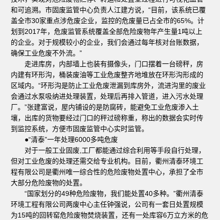
和可追溯。市固废监管中心负责人江建方说，“目前，该系统已覆
盖全市30家重点涉危废企业，监控的危废量已占全市的65%。计
划到2017年，危废监管系统覆盖全部危险废物年产生量1吨以上
的企业。对于规模较小的企业，我们会通过每年核对台账数据，
确保工业危废不外流。”
走进库房，内部墙上也装有摄像头，门口摆着一台磅秤，房
内建有环形沟，桶装废油等工业危废整齐地堆放在环形沟形成的
区域内。“环形沟是防止工业危废泄漏到库房外，流进沟里的废业
会通过水泵吸纳进处理装置，处理后再排入管道，进入污水处理
厂。”张建富说，屋内铺设的是防腐砖，能避免工业危废渗入土
壤，出库的货物要经过门口的秤过磅称重，称出的数据会实时传
到监控系统，方便市固废监管中心实时监管。
●“清泰”一年处理6000多吨危废
对于一般工业固废,工厂都能通过综合利用等手段自行处理，
但对工业危废的处理还需交给专业机构。目前，衢州清泰环境工
程有限公司是衢州唯一综合性的危险废物处置中心，承担了全市
大部分危险废物的处置。
“国家划分的49种危险废物，我们能处置40多种。”衢州清泰
环境工程有限公司两废中心主任钟强说，公司有一套日处置规模
为15吨的回转窑危险废物焚烧装置，还有一处库容6万立方米的危