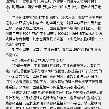
动方案》，实施清洁土壤行动，以守护日益遭受污染威胁的土
地。时隔4年，清洁土壤行动成效如何？5月中旬，记者进行了走
访。
工业固体废物(简称“工业固废”)，顾名思义，就是工业生产过
程中排入环境的各种废渣、粉尘等废物，消极堆放不仅占用大量
土地，还会造成土壤污染。市固废监管中心提供的资料显示，衢
州每年产生300万吨的“工业固废”，90%以上通过加工成水泥等方
式得以综合利用，其余也得到妥善处置，工业危险废物(简称“工业
危废”)零排放。
对工业固废，尤其是“工业危废”，我们真能确保监管的“滴水
不漏”吗？
●全市65%危险废物纳入“智能监控”
“公司一年产生工业固废1万多吨，工业危废量不大，有几百
吨。”浙江衢化氟化学有限公司环保管理员张建富打开了该公司的
工业危废暂存库，库房卷帘门有两把锁，钥匙分别由两人保管，
门的上方有摄像头照向下方，“每次货物的进出都会被录下传到网
络系统，公司和市固废监管中心的监管人员都能看到。”
张建富说的“网络系统”是指去年运行的危险废物全过程信息化
监控系统，该系统通过对危险废物贮存点、危险废物处置端的在
线视频监控以及危废运输车辆视频监控和GPS定位，辅以物联网
技术，实现对危险废物贮存、转运和处置全过程进行可视化监管