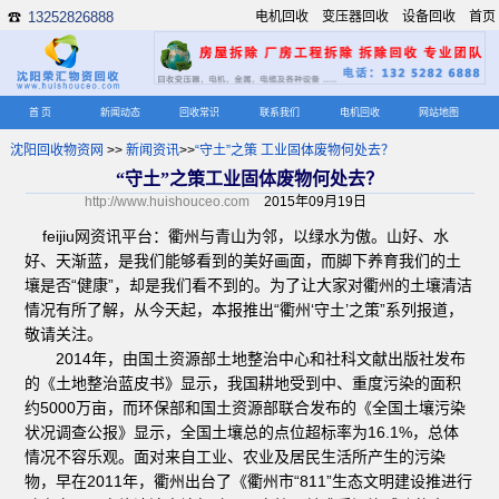
13252826888
电机回收
变压器回收
设备回收
首页
☎
首 页
新闻动态
回收常识
联系我们
电机回收
网站地图
沈阳回收物资网
>>
新闻资讯
>>
“守土”之策 工业固体废物何处去？
“守土”之策工业固体废物何处去？
http://www.huishouceo.com
2015年09月19日
feijiu网资讯平台：衢州与青山为邻，以绿水为傲。山好、水
好、天渐蓝，是我们能够看到的美好画面，而脚下养育我们的土
壤是否“健康”，却是我们看不到的。为了让大家对衢州的土壤清洁
情况有所了解，从今天起，本报推出“衢州‘守土’之策”系列报道，
敬请关注。
2014年，由国土资源部土地整治中心和社科文献出版社发布
的《土地整治蓝皮书》显示，我国耕地受到中、重度污染的面积
约5000万亩，而环保部和国土资源部联合发布的《全国土壤污染
状况调查公报》显示，全国土壤总的点位超标率为16.1%，总体
情况不容乐观。面对来自工业、农业及居民生活所产生的污染
物，早在2011年，衢州出台了《衢州市“811”生态文明建设推进行