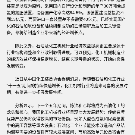
装置是以煤为原料，采用国内自行设计和制造的年产30万吨合成
氨的氮肥装置，设备国产化率高达94.5%。该装置建设总投资不
到13亿元，而要进口一套装置差不多需要40亿元。已经实现国产
化的石油加氢设备和陆续研制成功的乙烯裂解及后加工关键设
备，都将给制造企业带来新的经济增长点。
除此之外，石油及化工机械行业经济效益提高更主要是源于
行业结构调整和企业改制取得进展。可以预见，化工机械制造业
的经济效益将保持稳定增长，结束长期亏损的状态，开始向良性
发展转变。
近日从中国化工装备协会得到消息，伴随着石油和化工行业
“十一五”期间的持续快速增长，化工机械行业将迎来可喜的发展时
期，有望进一步拓展发展空间。
分析显示，下一个五年期间，炼油和乙烯将成为石油化工的
龙头和核心，我国化工机械行业将呈现七大发展趋势：传统名牌
优势产品仍将获得较高的市场份额，例如大型合成氨和尿素装置
中的高压容器等重大设备；石油化工企业节能技术改造和产品结
构调整需要的设备将有较大发展空间；节能高效单元设备将会有