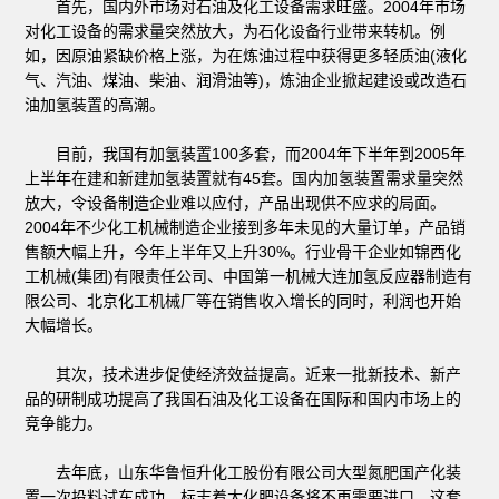
首先，国内外市场对石油及化工设备需求旺盛。2004年市场
对化工设备的需求量突然放大，为石化设备行业带来转机。例
如，因原油紧缺价格上涨，为在炼油过程中获得更多轻质油(液化
气、汽油、煤油、柴油、润滑油等)，炼油企业掀起建设或改造石
油加氢装置的高潮。
目前，我国有加氢装置100多套，而2004年下半年到2005年
上半年在建和新建加氢装置就有45套。国内加氢装置需求量突然
放大，令设备制造企业难以应付，产品出现供不应求的局面。
2004年不少化工机械制造企业接到多年未见的大量订单，产品销
售额大幅上升，今年上半年又上升30%。行业骨干企业如锦西化
工机械(集团)有限责任公司、中国第一机械大连加氢反应器制造有
限公司、北京化工机械厂等在销售收入增长的同时，利润也开始
大幅增长。
其次，技术进步促使经济效益提高。近来一批新技术、新产
品的研制成功提高了我国石油及化工设备在国际和国内市场上的
竞争能力。
去年底，山东华鲁恒升化工股份有限公司大型氮肥国产化装
置一次投料试车成功，标志着大化肥设备将不再需要进口。这套