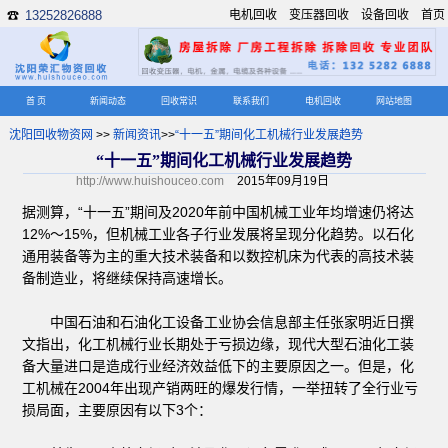
13252826888
电机回收
变压器回收
设备回收
首页
☎
首 页
新闻动态
回收常识
联系我们
电机回收
网站地图
沈阳回收物资网
>>
新闻资讯
>>
“十一五”期间化工机械行业发展趋势
“十一五”期间化工机械行业发展趋势
http://www.huishouceo.com
2015年09月19日
据测算，“十一五”期间及2020年前中国机械工业年均增速仍将达
12%～15%，但机械工业各子行业发展将呈现分化趋势。以石化
通用装备等为主的重大技术装备和以数控机床为代表的高技术装
备制造业，将继续保持高速增长。
中国石油和石油化工设备工业协会信息部主任张家明近日撰
文指出，化工机械行业长期处于亏损边缘，现代大型石油化工装
备大量进口是造成行业经济效益低下的主要原因之一。但是，化
工机械在2004年出现产销两旺的爆发行情，一举扭转了全行业亏
损局面，主要原因有以下3个：