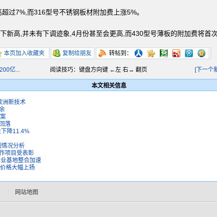
超过7%,而316型号不锈钢板材附加费上涨5%。
下新高,并未有下调迹象,4月份甚至会更高,而430型号薄板的附加费将首次
本页加入收藏夹
复制给朋友
转帖到：
0亿...
阅读技巧：键盘方向键 ←左 右→ 翻页
[下一个
本文相关信息
欧洲新技术
余
方案
回落
下降11.4%
制情况分析
合作项目受表彰
备业基地整合加速
料价格大幅上扬
网站地图