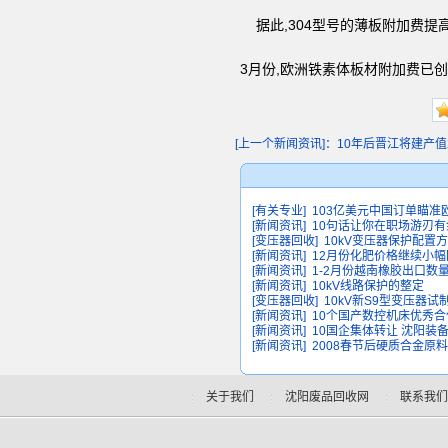
据此,304型号的薄板附加费提高
3月份,欧洲铁素体板材附加费已创
[上一个新闻资讯]：10年后晋江将建产值20
[有关专业]
103亿美元中国订单瞄准
[新闻资讯]
10句话让你在职场游刃有
[变压器回收]
10kV变压器保护配置
[新闻资讯]
12月份化肥价格继续小幅
[新闻资讯]
1-2月份越南橡胶出口数量
[新闻资讯]
10kV线路保护的整定
[变压器回收]
10kV新S9型变压器试
[新闻资讯]
10个国产数控机床优秀
[新闻资讯]
10国企集体转让 沈阳装
[新闻资讯]
2008春节后硬质合金原
关于我们
沈阳废品回收网
联系我们