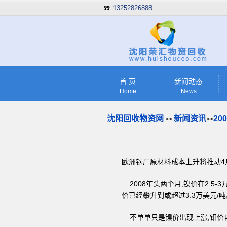
13252826888
☎
首 页
新闻动态
Home
News
沈阳回收物资网
新闻资讯
2
>>
>>
欧洲钢厂原材料成本上升将推动4
2008年头两个月,镍价在2.5
价已经攀升到或超过3.3万美元/吨
不单单只是镍价出现上涨,钼价自