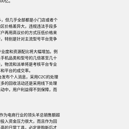
00亿。
多，但几乎全部都是小门店或者个
地区价格差异大，违规违法手段多
客户再用高议价的方式压低价格来
津，特别是针对主流型号平台竞争
专业度和资源配比将大幅增加。例
是手机品类和型号的几倍甚至几十
类，物流和派单将是考核平台专业
率和平台的成交率。
发布个人消息，采用C2C的处理
更多的回收活动还是采用线下处理
活动中，用户利益得不到保障，而
作为电商行业的领头羊总销售额超
的投入资金压力很大，而且作为回
最高的日常工具，必定是购新后才