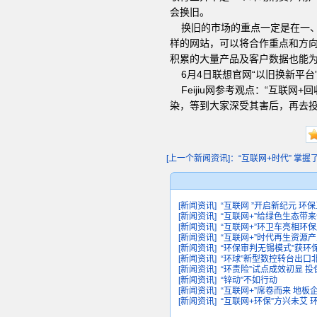
会换旧。
换旧的市场的重点一定是在一、二
样的网站，可以将合作重点和方
积累的大量产品及客户数据也能
6月4日联想官网“以旧换新平台
Feijiu网参考观点：“互联
染，等到大家深受其害后，再去
[上一个新闻资讯]：“互联网+时代” 掌握了产
[新闻资讯]
“互联网 ”开启新纪元 环
[新闻资讯]
“互联网+”给绿色生态带来
[新闻资讯]
“互联网+”环卫车亮相环
[新闻资讯]
“互联网+”时代再生资源
[新闻资讯]
“环保审判无锡模式”获环
[新闻资讯]
“环球”新型数控转台出口
[新闻资讯]
“环责险”试点成效初显 
[新闻资讯]
“锌动”不如行动
[新闻资讯]
“互联网+”席卷而来 地
[新闻资讯]
“互联网+环保”方兴未艾