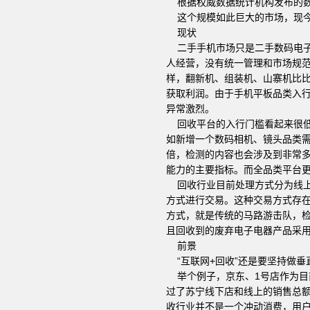
根据权威数据统计机构发布的数据
这个规模如此巨大的市场，现今
现状
二手手机市场只是二手数码电子
人经营，没有统一管理和市场规
样，翻新机、组装机、山寨机比
获取利润。由于手机平板品类入
异常激烈。
回收平台的入行门槛看起来很低
如新增一个数码相机、镜头品类
倍，检测的内容也会涉及到非常
能力的主要指标。而全品类平台
回收行业目前处理方式分为线上和
方式进行交易。这种交易方式存
方式，就是传统的马路游击队，
且回收到的废弃电子电器产品采
前景
“互联网+回收”还是要坚持做垂
举个例子，京东、1号店作为目
过了苏宁线下店和线上的销售总
收行业并不是一个冲动消费，用