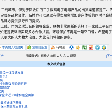
线城市，但对于回收后的二手数码电子电器产品的出货渠道将是三、四线城
向定位在品牌合作。品牌方可以通过有得卖服务增加客户体验的同时也会
为品牌方提供指导性的提议。
”上线。作为全球知名的领导企业，联想非常果断的选择了一家线上平台
网+回收”还是要坚持实现多方合作共赢，环境保护不再是一句空口号，希望电
投入更大的人力物力治理，为此我们将做的更多。
本页加入收藏夹
复制给朋友
转帖到：
...
阅读技巧：键盘方向键 ←左 右→ 翻页
[下
本文相关信息
保三位一体加速发展
什么?
保展
产业创新发展论坛召开
保部肯定
北美
投保企业近500家位居全国第二
板企业打好线下基础
 环保大数据背后的机遇