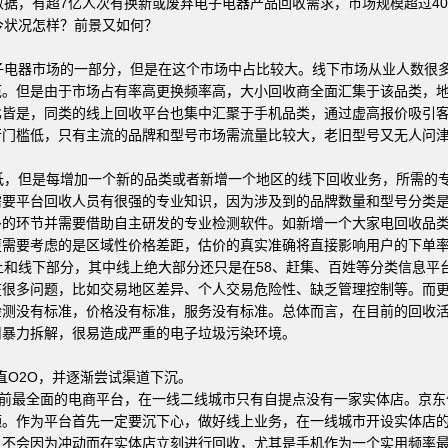
，有超7亿人次有换新或废弃电子电器产品回收需求，市场规模超过40
状况怎样？前景又如何？
电器市场的一部分，但是在这个市场中占比较大。线下市场从业人数很
范。但是由于市场占有率高更换频率高，大小回收商全面汇集于该品类，
比皆是，同类的线上回收平台也集中汇聚于手机品类，通过虚高报价吸引
行门槛低，只有主流的品牌和型号市场需流量比较大，老旧型号又无人问
，但是每增加一个新的品类或者新增一个地区的线下回收业务，所需的
需要平台回收人员有很强的专业知识，因为涉及到的品牌数量和型号分类
多的环节并需要借助自主研发的专业检测软件。如新增一个大家电回收品
更需要考虑的是区域性价格差距，估价的真实准确将直接影响用户的下单
线下部分，其中线上绝大部分还只是在58、赶集、百姓等分类信息平台
在很多问题，比如交易地区差异、个人交易危险性、缺乏管理控制等。而
检测没有标准，价格没有标准，服务没有标准。总体而言，在目前的回收
用暴力拆解，很易造成严重的电子垃圾污染环境。
直O2O，并逐渐尝试渠道下沉。
前最全面的电商平台，在一线二线城市只有自提点没有一家实体店。京东
额。作为平台首先一定要沉下心，做好线上业务，在一线城市开设实体店
户不会因为冲动而在实体店立刻进行回收，尤其是手机作为一个实用频率