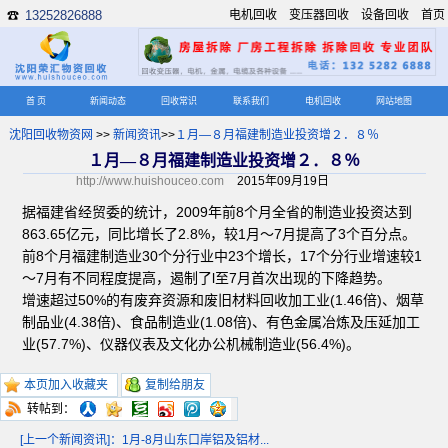
13252826888
电机回收
变压器回收
设备回收
首页
☎
首 页
新闻动态
回收常识
联系我们
电机回收
网站地图
沈阳回收物资网
>>
新闻资讯
>>
１月—８月福建制造业投资增２．８％
１月—８月福建制造业投资增２．８％
http://www.huishouceo.com
2015年09月19日
据福建省经贸委的统计，2009年前8个月全省的制造业投资达到
863.65亿元，同比增长了2.8%，较1月～7月提高了3个百分点。
前8个月福建制造业30个分行业中23个增长，17个分行业增速较1
～7月有不同程度提高，遏制了l至7月首次出现的下降趋势。
增速超过50%的有废弃资源和废旧材料回收加工业(1.46倍)、烟草
制品业(4.38倍)、食品制造业(1.08倍)、有色金属冶炼及压延加工
业(57.7%)、仪器仪表及文化办公机械制造业(56.4%)。
本页加入收藏夹
复制给朋友
转帖到：
[上一个新闻资讯]：1月-8月山东口岸铝及铝材...