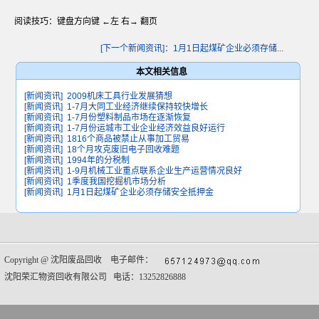
阅读技巧：键盘方向键 ←左 右→ 翻页
[下一个新闻资讯]：1月1日起煤矿企业必须存储...
本文相关信息
[新闻资讯]
2009机床工具行业发展猜想
[新闻资讯]
1-7月大同工业经济继续保持较快增长
[新闻资讯]
1-7月份塑料制品市场在逐渐恢复
[新闻资讯]
1-7月份运城市工业企业经济效益良好运行
[新闻资讯]
1816个商品被禁止从事加工贸易
[新闻资讯]
18个月攻克废旧电子回收难题
[新闻资讯]
1994年的分税制
[新闻资讯]
1-9月机械工业重点联系企业生产运营情况良好
[新闻资讯]
1季度我国挖掘机市场分析
[新闻资讯]
1月1日起煤矿企业必须存储安全抵押金
Copyright @
沈阳废品回收
电子邮件：
沈阳荣汇物资回收有限公司 电话：13252826888