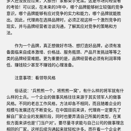
多人还没反应过来，大部分厂家都束手无策。这是市场对经营者
的考验！可以说，在未来的3年中，哪个品牌能够树立较强的竞争
意识，哪个品牌能够有应对竞争的实力和能力，哪个品牌就能胜
出。因此，代理商在选择品牌时，必须正视这样一个激烈竞争的
现实，并与品牌经营者洽谈沟通，了解其应对竞争的策略和方
法。
作为一个品牌，真正想做好市场、想打造好品牌，必须有准
备面临来自成本激增、价格战、服务瓶颈、产品开发挑战等等之
类的品牌经营难题。更为重要的是，品牌经营者必须有利润率降
低、赚钱较少甚至不赚钱的心理准备。
注意事项：看领导风格
俗话说：“兵熊熊一个，将熊熊一窝”，有什么样的将军就有什
么样的士兵。一个企业的做事风格往往来源于其实领军人的做事
风格。不同的老总工作风格，方法却各不相同，而且随着企业的
规模与发展还在不断变化。在中国目前来讲，代理商一定要先了
解自厂家企业的发展阶段，同时也要弄清自己所属的类型，在某
些方面来讲也是“门当户对”。要尽量寻求能与自己公司的做事理念
相同的厂家，这样后续沟通起来就轻松许多。而在看一个企业老