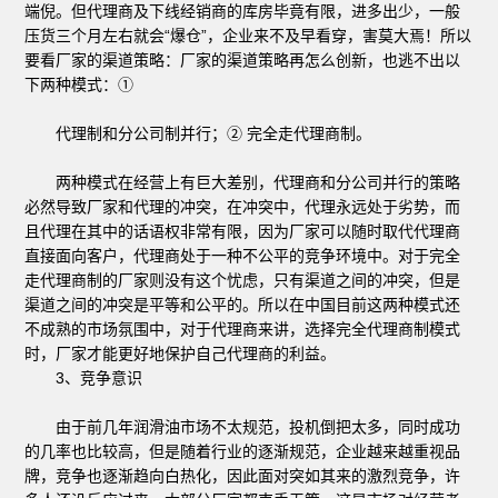
端倪。但代理商及下线经销商的库房毕竟有限，进多出少，一般
压货三个月左右就会“爆仓”，企业来不及早看穿，害莫大焉！所以
要看厂家的渠道策略：厂家的渠道策略再怎么创新，也逃不出以
下两种模式：①
代理制和分公司制并行；② 完全走代理商制。
两种模式在经营上有巨大差别，代理商和分公司并行的策略
必然导致厂家和代理的冲突，在冲突中，代理永远处于劣势，而
且代理在其中的话语权非常有限，因为厂家可以随时取代代理商
直接面向客户，代理商处于一种不公平的竞争环境中。对于完全
走代理商制的厂家则没有这个忧虑，只有渠道之间的冲突，但是
渠道之间的冲突是平等和公平的。所以在中国目前这两种模式还
不成熟的市场氛围中，对于代理商来讲，选择完全代理商制模式
时，厂家才能更好地保护自己代理商的利益。
3、竞争意识
由于前几年润滑油市场不太规范，投机倒把太多，同时成功
的几率也比较高，但是随着行业的逐渐规范，企业越来越重视品
牌，竞争也逐渐趋向白热化，因此面对突如其来的激烈竞争，许