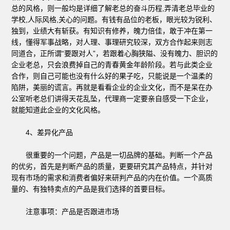
总的风格，则一般均是详细了解老总的奋斗历程,弄清老总毕业的
学校,人际风格,关心的问题。有钱有品位的老板，眼光较为锐利、
独到，业绩大有斩获。有知识有修养，魄力倍佳，敢于冲在第一
线，懂得军事战略，对人理、事理研究较深，双方合作起来则志
同道合，正所谓“要跟对人”，若跟着心胸狭隘、没有魄力、胆识的
企业老总，只会浪费掉自己的青春黄金年龄阶段。若与此类企业
合作，则自己可能也没有什么好的果子吃，只能说是一个温柔的
陷阱，美丽的谎言。再就是看看企业的企业文化，而不是呆在办
公室听老总们讲得天花乱坠，代理商一定要亲自感受一下企业，
就能知道此企业的文化风格。
4、差异化产品
很重要的一个问题，产品是一切品牌的基础。判断一个产品
的优劣，首先是判断产品的质量，更要研究其产品特点，并针对
现有市场的需求和消费者偏好来研判产品的内在价值。一个高质
量的、有独特卖点的产品是我们选择的首要目标。
注意事项：产品是否跟进市场