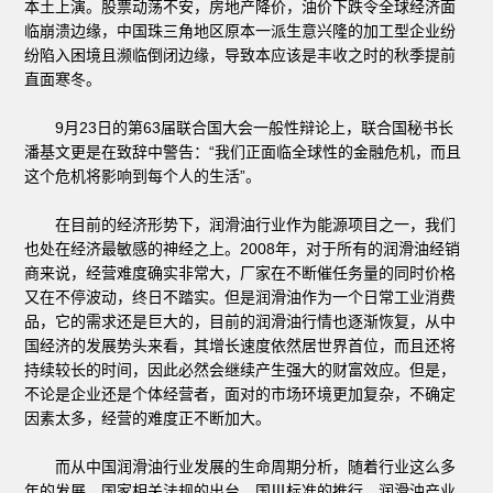
本土上演。股票动荡不安，房地产降价，油价下跌令全球经济面
临崩溃边缘，中国珠三角地区原本一派生意兴隆的加工型企业纷
纷陷入困境且濒临倒闭边缘，导致本应该是丰收之时的秋季提前
直面寒冬。
9月23日的第63届联合国大会一般性辩论上，联合国秘书长
潘基文更是在致辞中警告：“我们正面临全球性的金融危机，而且
这个危机将影响到每个人的生活”。
在目前的经济形势下，润滑油行业作为能源项目之一，我们
也处在经济最敏感的神经之上。2008年，对于所有的润滑油经销
商来说，经营难度确实非常大，厂家在不断催任务量的同时价格
又在不停波动，终日不踏实。但是润滑油作为一个日常工业消费
品，它的需求还是巨大的，目前的润滑油行情也逐渐恢复，从中
国经济的发展势头来看，其增长速度依然居世界首位，而且还将
持续较长的时间，因此必然会继续产生强大的财富效应。但是，
不论是企业还是个体经营者，面对的市场环境更加复杂，不确定
因素太多，经营的难度正不断加大。
而从中国润滑油行业发展的生命周期分析，随着行业这么多
年的发展，国家相关法规的出台，国Ⅲ标准的推行，润滑油产业