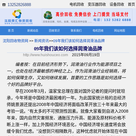
13252826888
电机回收
变压器回收
设备回收
首页
☎
首 页
新闻动态
回收常识
联系我们
电机回收
网站地图
沈阳回收物资网
>>
新闻资讯
>>
09年我们该如何选择润滑油品牌
09年我们该如何选择润滑油品牌
http://www.huishouceo.com
2015年09月19日
编者按：在目前经济形势下，润滑油行业作为能源项目之
一，也处在经济最敏感的神经之上。作为润滑油行业经销商，将
如何保障生存，又如何继续发展，首要的工作思路是如何选择一
个好的品牌好平台。
早在2008年3月，温家宝总理在面对国外记者的提问时就坦
承，今年将是中国经济最困难的一年。为此国家统计局的总经济
师姚景源还提出2008年中国经济将面临改革开放三十年来最大的
考验一说。“有太多的不可预测性因素。就像大家看到自进入2008
年来，国内自然灾害频发、通胀压力升高、能源及原材料价格不
断上涨一样，加上外围经济环境恶化，中国经济增长速度将会放
缓令我们忧虑。”没想到只相隔数月，这种忧虑就开始体现在中国